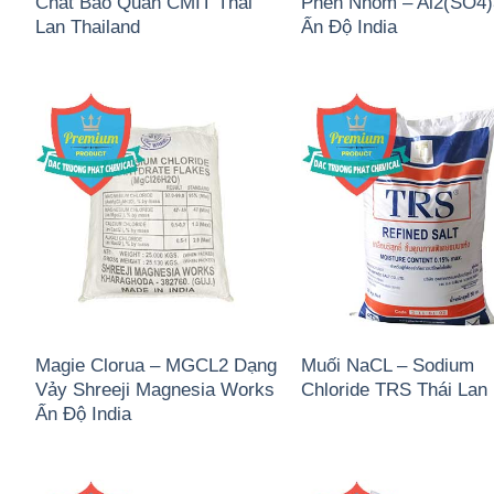
Chất Bảo Quản CMIT Thái
Phèn Nhôm – Al2(SO4
Lan Thailand
Ấn Độ India
Magie Clorua – MGCL2 Dạng
Muối NaCL – Sodium
Vảy Shreeji Magnesia Works
Chloride TRS Thái Lan
Ấn Độ India