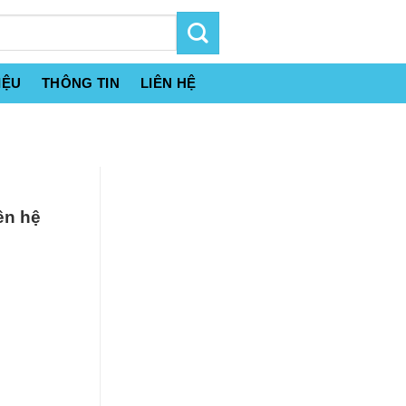
IỆU
THÔNG TIN
LIÊN HỆ
ên hệ