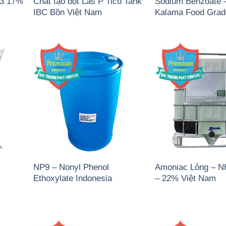
)3 17%
Chất tạo bọt Las P Tico Tank
Sodium Benzoate 
IBC Bồn Việt Nam
Kalama Food Gra
NP9 – Nonyl Phenol
Amoniac Lỏng – 
Ethoxylate Indonesia
– 22% Việt Nam