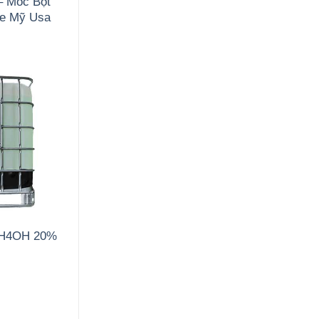
– Mốc Bột
de Mỹ Usa
NH4OH 20%