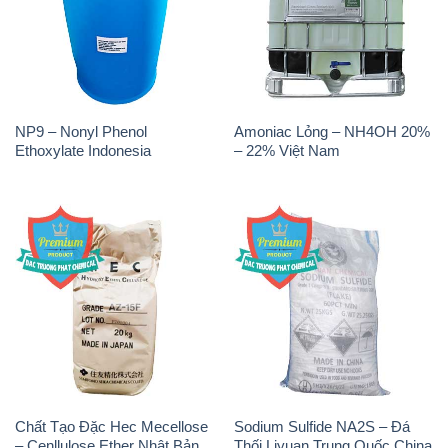
NP9 – Nonyl Phenol
Amoniac Lỏng – NH4OH 20%
Ethoxylate Indonesia
– 22% Việt Nam
Chất Tạo Đặc Hec Mecellose
Sodium Sulfide NA2S – Đá
– Cenllulose Ether Nhật Bản
Thối Liyuan Trung Quốc China