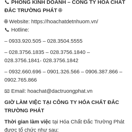
📞
PHÒNG KINH DOANH – CÔNG TY HÓA CHẤT
ĐẮC TRƯỜNG PHÁT
🌐
🌐 Website: https://hoachatdetnhuom.vn/
📞 Hotline:
– 0933.920.505 – 028.3504.5555
– 028.3756.1835 – 028.3756.1840 –
028.3756.1841- 028.3756.1842
– 0932.660.696 – 0901.326.566 – 0906.387.866 –
0902.765.866
📧 Email: hoachat@dactruongphat.vn
GIỜ LÀM VIỆC TẠI CÔNG TY HÓA CHẤT ĐẮC
TRƯỜNG PHÁT
Thời gian làm việc
tại Hóa Chất Đắc Trường Phát
được tổ chức như sau: