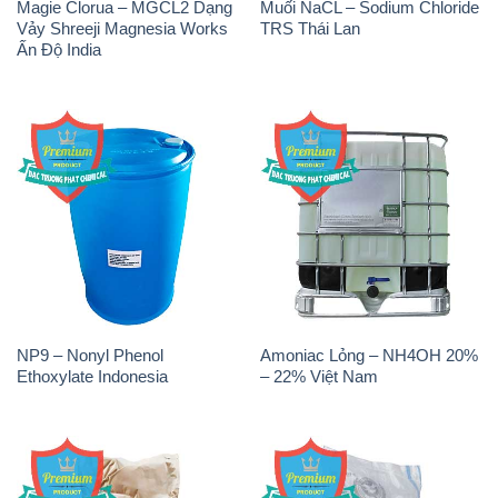
Magie Clorua – MGCL2 Dạng
Muối NaCL – Sodium Chloride
Vảy Shreeji Magnesia Works
TRS Thái Lan
Ấn Độ India
NP9 – Nonyl Phenol
Amoniac Lỏng – NH4OH 20%
Ethoxylate Indonesia
– 22% Việt Nam