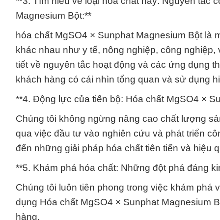
**3. Tìm hiểu về loại hóa chất này: Nguyên tắ
Magnesium Bột:**
hóa chất MgSO4 × Sunphat Magnesium Bột là mộ
khác nhau như y tế, nông nghiệp, công nghiệp, 
tiết về nguyên tắc hoạt động và các ứng dụng
khách hàng có cái nhìn tổng quan và sử dụng h
**4. Động lực của tiến bộ: Hóa chất MgSO4 × S
Chúng tôi không ngừng nâng cao chất lượng s
qua việc đầu tư vào nghiên cứu và phát triển c
đến những giải pháp hóa chất tiên tiến và hiệu
**5. Khám phá hóa chất: Những đột phá đáng k
Chúng tôi luôn tiên phong trong việc khám phá 
dụng Hóa chất MgSO4 × Sunphat Magnesium Bột, 
hàng.