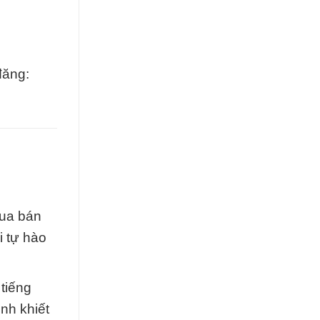
đăng:
mua bán
i tự hào
tiếng
nh khiết