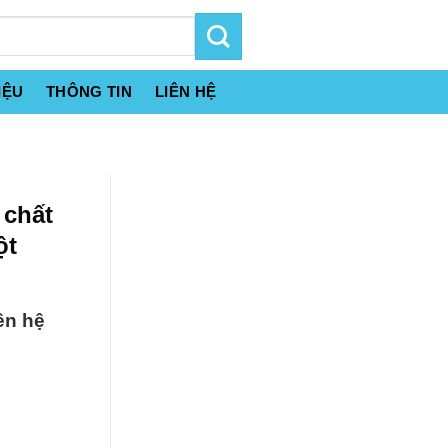
IỆU
THÔNG TIN
LIÊN HỆ
 chất
ột
ên hệ