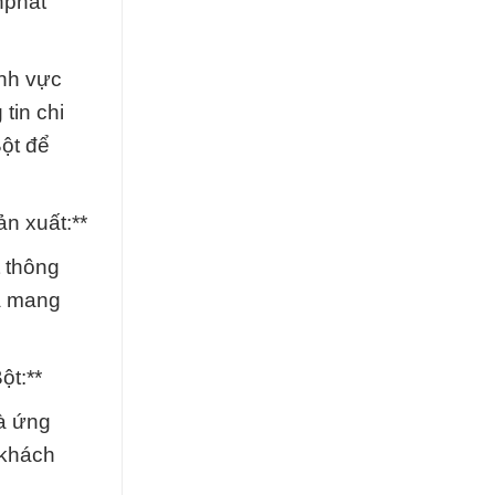
nphat
ĩnh vực
tin chi
ột để
n xuất:**
 thông
là mang
ột:**
và ứng
 khách