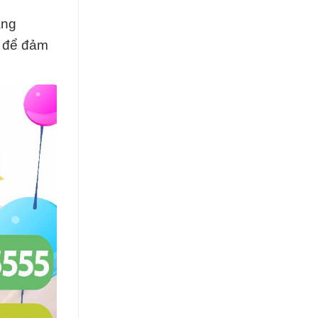
àng
c để đảm