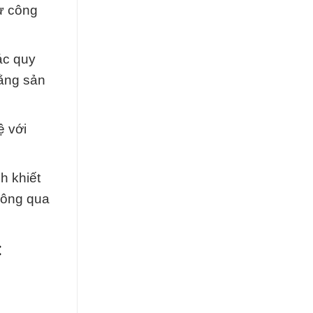
ừ công
ác quy
rằng sản
ệ với
h khiết
hông qua
×