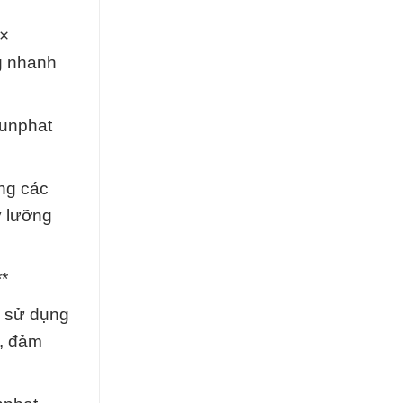
 ×
g nhanh
Sunphat
ng các
ỹ lưỡng
*
h sử dụng
n, đảm