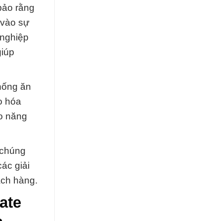
bảo rằng
 vào sự
 nghiệp
giúp
hống ăn
o hóa
o năng
 chúng
ác giải
ách hàng.
ate