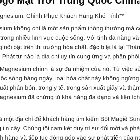
go Mặt Trời Trung Quốc Chin
gnesium: Chinh Phục Khách Hàng Khó Tính**
ium không chỉ là một sản phẩm thông thường mà c
trong nhiều lĩnh vực cuộc sống. Với tính đa năng v
ổi bật trên thị trường hóa chất, đặc biệt là tại Th
hát tự hào là địa chỉ uy tín cung ứng và phân phối
 Magnesium chính là sự đa nhiệm của nó. Từ việc s
uộc sống hàng ngày, loại hóa chất này không ngừn
ất phân bón, trong y tế, trong sản xuất giấy và thậm
agnesium đã chứng tỏ khả năng đa dạng và tiện íc
 một địa chỉ để khách hàng tìm kiếm Bột Magiê Su
in cậy. Chúng tôi cam kết duy trì sự đổi mới và phát
hàng và tiếp tục đóng góp vào sự phát triển của n