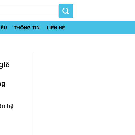
IỆU
THÔNG TIN
LIÊN HỆ
giê
ng
ên hệ