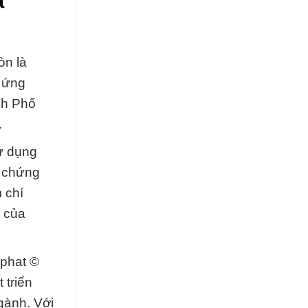
a
òn là
à ứng
ành Phố
.
ử dụng
g chứng
 chí
h của
nphat ©
 triển
gành. Với