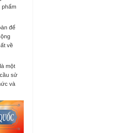
ản phẩm
oàn để
cộng
ất về
là một
 cầu sử
hức và