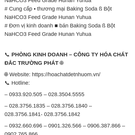
NaHCO3 Feed Grade Hunan Yuhua
# Cung cấp • thương mại Baking Soda ß Bột
NaHCO3 Feed Grade Hunan Yuhua
# Đơn vị kinh doanh ■ bán Baking Soda ß Bột
NaHCO3 Feed Grade Hunan Yuhua
📞
PHÒNG KINH DOANH – CÔNG TY HÓA CHẤT
ĐẮC TRƯỜNG PHÁT
🌐
🌐 Website: https://hoachatdetnhuom.vn/
📞 Hotline:
– 0933.920.505 – 028.3504.5555
– 028.3756.1835 – 028.3756.1840 –
028.3756.1841- 028.3756.1842
– 0932.660.696 – 0901.326.566 – 0906.387.866 –
0902.765.866