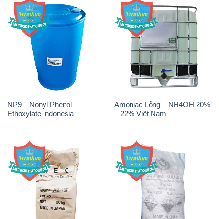
NP9 – Nonyl Phenol
Amoniac Lỏng – NH4OH 20%
Ethoxylate Indonesia
– 22% Việt Nam
Chất Tạo Đặc Hec Mecellose
Sodium Sulfide NA2S – Đá
– Cenllulose Ether Nhật Bản
Thối Liyuan Trung Quốc China
Japan