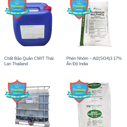
Chất Bảo Quản CMIT Thái
Phèn Nhôm – Al2(SO4)3 17%
Lan Thailand
Ấn Độ India
Chất tạo bọt Las P Tico Tank
Sodium Benzoate – Mốc Bột
IBC Bồn Việt Nam
Kalama Food Grade Mỹ Usa