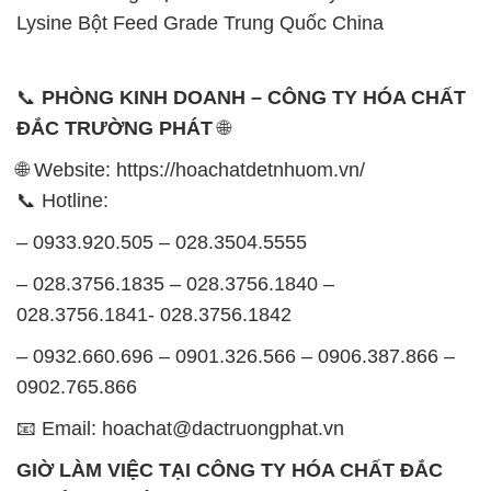
🌐 Website: https://hoachatdetnhuom.vn/
📞 Hotline:
– 0933.920.505 – 028.3504.5555
– 028.3756.1835 – 028.3756.1840 –
028.3756.1841- 028.3756.1842
– 0932.660.696 – 0901.326.566 – 0906.387.866 –
0902.765.866
📧 Email: hoachat@dactruongphat.vn
GIỜ LÀM VIỆC TẠI CÔNG TY HÓA CHẤT ĐẮC
TRƯỜNG PHÁT
Thời gian làm việc
tại Hóa Chất Đắc Trường Phát
được tổ chức như sau:
Thứ 2 đến thứ 6: Buổi sáng: từ 8h đến 11h – Buổi