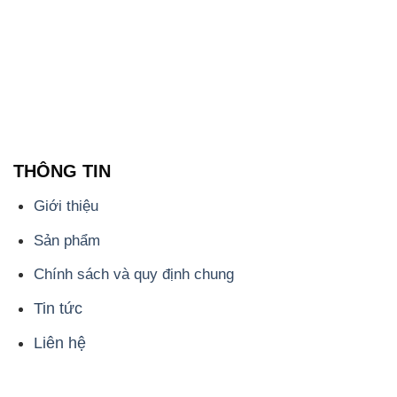
THÔNG TIN
Giới thiệu
Sản phẩm
Chính sách và quy định chung
Tin tức
Liên hệ
📞
PHÒNG KINH DOANH - CÔNG TY HÓA CHẤT
ĐẮC TRƯỜNG PHÁT
🌐
🌐 Website: https://hoachatdetnhuom.vn/