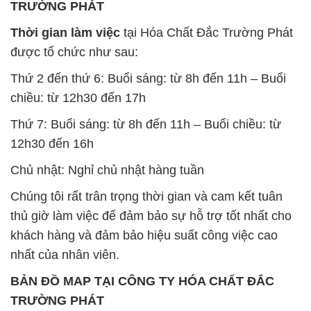
chiều: từ 12h30 đến 17h
Thứ 7: Buổi sáng: từ 8h đến 11h – Buổi chiều: từ
12h30 đến 16h
Chủ nhật: Nghỉ chủ nhật hàng tuần
Chúng tôi rất trân trọng thời gian và cam kết tuân
thủ giờ làm việc để đảm bảo sự hỗ trợ tốt nhất cho
khách hàng và đảm bảo hiệu suất công việc cao
nhất của nhân viên.
BẢN ĐỒ MAP TẠI CÔNG TY HÓA CHẤT ĐẮC
TRƯỜNG PHÁT
ĐỊA CHỈ: 1229C Quốc lộ 1A, Phường Bình Trị
Đông B, Quận Bình Tân, Sài Gòn TP. Hồ Chí
Minh