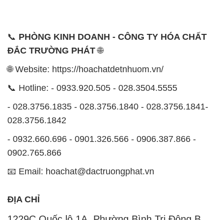
📞
PHÒNG KINH DOANH - CÔNG TY HÓA CHẤT
ĐẮC TRƯỜNG PHÁT
🌐
🌐 Website: https://hoachatdetnhuom.vn/
📞 Hotline: - 0933.920.505 - 028.3504.5555
- 028.3756.1835 - 028.3756.1840 - 028.3756.1841-
028.3756.1842
- 0932.660.696 - 0901.326.566 - 0906.387.866 -
0902.765.866
📧 Email: hoachat@dactruongphat.vn
ĐỊA CHỈ
1229C Quốc lộ 1A, Phường Bình Trị Đông B,