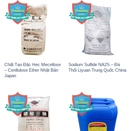
Chất Tạo Đặc Hec Mecellose
Sodium Sulfide NA2S – Đá
– Cenllulose Ether Nhật Bản
Thối Liyuan Trung Quốc China
Japan
Na3PO4 – Trisodium
H2O2 – Hydrogen Peroxide
Phosphate Trung Quốc China
50% Samuda Bangladesh