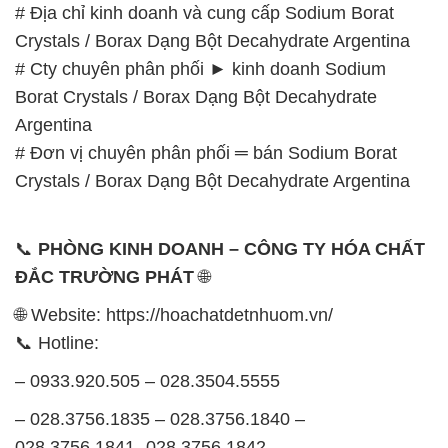
Argentina
# Đơn vị chuyên phân phối ═ bán Sodium Borat
Crystals / Borax Dạng Bột Decahydrate Argentina
📞
PHÒNG KINH DOANH – CÔNG TY HÓA CHẤT
ĐẮC TRƯỜNG PHÁT
🌐
🌐 Website: https://hoachatdetnhuom.vn/
📞 Hotline:
– 0933.920.505 – 028.3504.5555
– 028.3756.1835 – 028.3756.1840 –
028.3756.1841- 028.3756.1842
– 0932.660.696 – 0901.326.566 – 0906.387.866 –
0902.765.866
📧 Email: hoachat@dactruongphat.vn