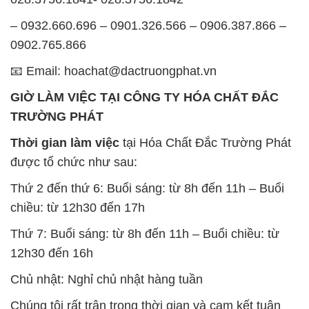
GIỜ LÀM VIỆC TẠI CÔNG TY HÓA CHẤT ĐẮC
TRƯỜNG PHÁT
Thời gian làm việc
tại Hóa Chất Đắc Trường Phát
được tổ chức như sau:
Thứ 2 đến thứ 6: Buổi sáng: từ 8h đến 11h – Buổi
chiều: từ 12h30 đến 17h
Thứ 7: Buổi sáng: từ 8h đến 11h – Buổi chiều: từ
12h30 đến 16h
Chủ nhật: Nghỉ chủ nhật hàng tuần
Chúng tôi rất trân trọng thời gian và cam kết tuân
thủ giờ làm việc để đảm bảo sự hỗ trợ tốt nhất cho
khách hàng và đảm bảo hiệu suất công việc cao
nhất của nhân viên.
BẢN ĐỒ MAP TẠI CÔNG TY HÓA CHẤT ĐẮC