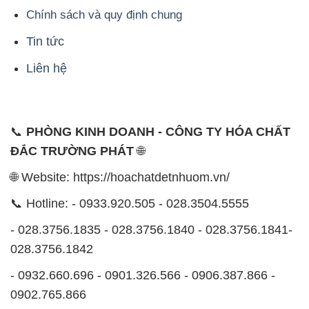
📞
PHÒNG KINH DOANH - CÔNG TY HÓA CHẤT
ĐẮC TRƯỜNG PHÁT
🌐
🌐 Website: https://hoachatdetnhuom.vn/
📞 Hotline: - 0933.920.505 - 028.3504.5555
- 028.3756.1835 - 028.3756.1840 - 028.3756.1841-
028.3756.1842
- 0932.660.696 - 0901.326.566 - 0906.387.866 -
0902.765.866
📧 Email: hoachat@dactruongphat.vn
ĐỊA CHỈ
1229C Quốc lộ 1A, Phường Bình Trị Đông B,