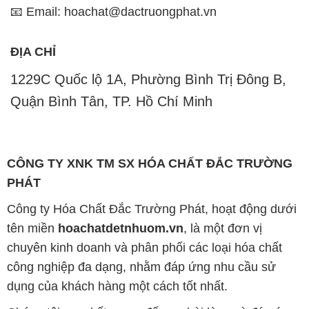
Quận Bình Tân, TP. Hồ Chí Minh
CÔNG TY XNK TM SX HÓA CHẤT ĐẮC TRƯỜNG
PHÁT
Công ty Hóa Chất Đắc Trường Phát, hoạt động dưới
tên miền
hoachatdetnhuom.vn
, là một đơn vị
chuyên kinh doanh và phân phối các loại hóa chất
công nghiệp đa dạng, nhằm đáp ứng nhu cầu sử
dụng của khách hàng một cách tốt nhất.
Chúng tôi cam kết mang đến sự hài lòng và đáp ứng
mọi nhu cầu của khách hàng với tiêu chí hàng đầu.
Chúng tôi cung cấp những sản phẩm hóa chất với
chất lượng cao và giá thành hợp lý, nhằm đảm bảo
sự thành công của khách hàng.