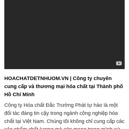
HOACHATDETNHUOM.VN | Công ty chuyên
cung cấp và thương mại hóa chất tại Thành phố
Hồ Chí Minh
Công ty Hóa chất Đắc Trường Phát tự hào là một
đối tác đáng tin cậy trong ngành công nghiệp hóa
chất tại Việt Nam. Chúng tôi không chỉ cung cấp các
sản phẩm chất lượng mà còn mang trong mình sứ
mệnh đảm bảo an toàn và hiệu quả cho khách hàng
của mình.
Chúng tôi hiểu rằng việc sử dụng hóa chất có thể
mang đến những nguy cơ tiềm ẩn, và do đó, chúng