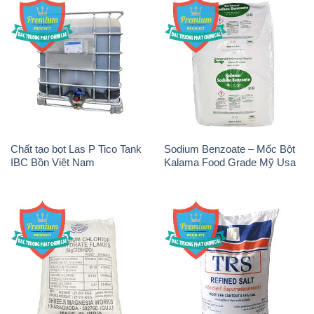
Chất tạo bọt Las P Tico Tank
Sodium Benzoate – Mốc Bột
IBC Bồn Việt Nam
Kalama Food Grade Mỹ Usa
Magie Clorua – MGCL2 Dạng
Muối NaCL – Sodium Chloride
Vảy Shreeji Magnesia Works
TRS Thái Lan
Ấn Độ India