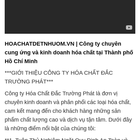
HOACHATDETNHUOM.VN | Công ty chuyên
cung ứng và kinh doanh hóa chất tại Thành phố
Hồ Chí Minh
***GIỚI THIỆU CÔNG TY HÓA CHẤT ĐẮC
TRƯỜNG PHÁT***
Công ty Hóa Chất Đắc Trường Phát là đơn vị
chuyên kinh doanh và phân phối các loại hóa chất,
cam kết mang đến cho khách hàng những sản
phẩm chất lượng cao và dịch vụ tận tâm. Dưới đây
là những điểm nổi bật của chúng tôi:
**1. Tuân Thủ Nghiêm Ngặt Quy Định An Toàn và
Môi Trường:**
Chúng tôi luôn đặt sự an toàn và bảo vệ môi trường
lên hàng đầu. Các sản phẩm của chúng tôi tuân thủ
nghiêm ngặt các quy định về an toàn và đáp ứng