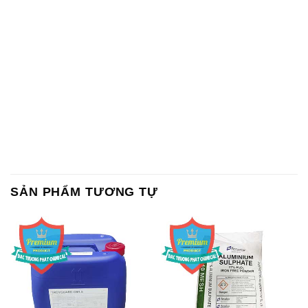
SẢN PHẨM TƯƠNG TỰ
Chất Bảo Quản CMIT Thái
Phèn Nhôm – Al2(SO4)3 17%
Lan Thailand
Ấn Độ India