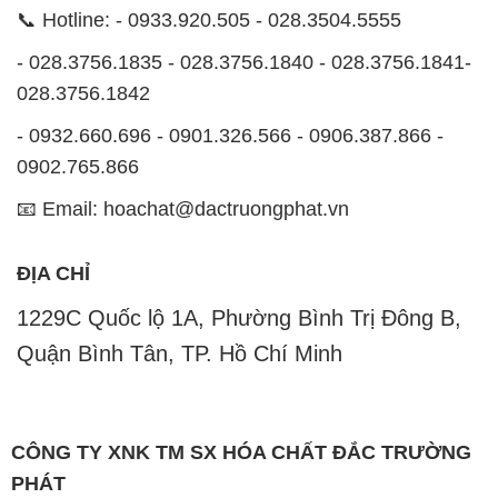
0902.765.866
📧 Email: hoachat@dactruongphat.vn
ĐỊA CHỈ
1229C Quốc lộ 1A, Phường Bình Trị Đông B,
Quận Bình Tân, TP. Hồ Chí Minh
CÔNG TY XNK TM SX HÓA CHẤT ĐẮC TRƯỜNG
PHÁT
Công ty Hóa Chất Đắc Trường Phát, hoạt động dưới
tên miền
hoachatdetnhuom.vn
, là một đơn vị
chuyên kinh doanh và phân phối các loại hóa chất
công nghiệp đa dạng, nhằm đáp ứng nhu cầu sử