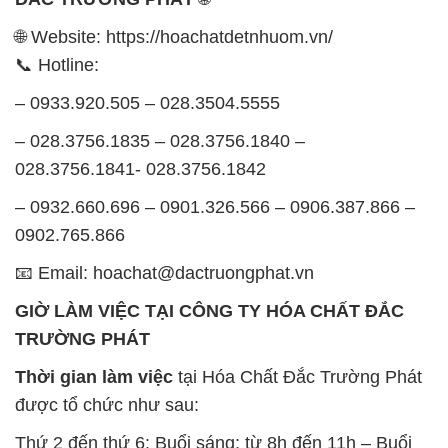
– 028.3756.1835 – 028.3756.1840 –
028.3756.1841- 028.3756.1842
– 0932.660.696 – 0901.326.566 – 0906.387.866 –
0902.765.866
📧 Email: hoachat@dactruongphat.vn
GIỜ LÀM VIỆC TẠI CÔNG TY HÓA CHẤT ĐẮC
TRƯỜNG PHÁT
Thời gian làm việc
tại Hóa Chất Đắc Trường Phát
được tổ chức như sau:
Thứ 2 đến thứ 6: Buổi sáng: từ 8h đến 11h – Buổi
chiều: từ 12h30 đến 17h
Thứ 7: Buổi sáng: từ 8h đến 11h – Buổi chiều: từ
12h30 đến 16h