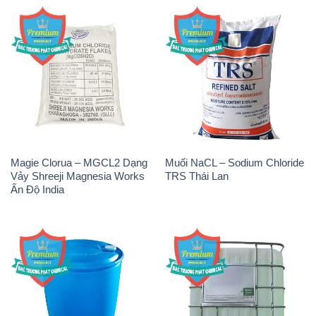
Magie Clorua – MGCL2 Dạng
Muối NaCL – Sodium Chloride
Vảy Shreeji Magnesia Works
TRS Thái Lan
Ấn Độ India
NP9 – Nonyl Phenol
Amoniac Lỏng – NH4OH 20%
Ethoxylate Indonesia
– 22% Việt Nam