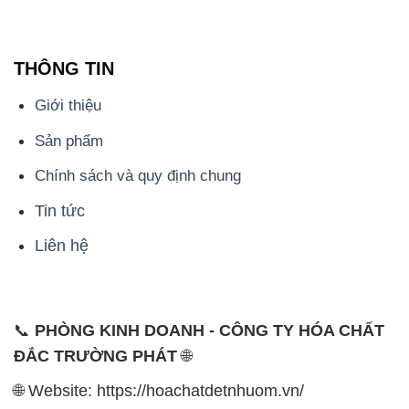
Sản phẩm
Chính sách và quy định chung
Tin tức
Liên hệ
📞
PHÒNG KINH DOANH - CÔNG TY HÓA CHẤT
ĐẮC TRƯỜNG PHÁT
🌐
🌐 Website: https://hoachatdetnhuom.vn/
📞 Hotline: - 0933.920.505 - 028.3504.5555
- 028.3756.1835 - 028.3756.1840 - 028.3756.1841-
028.3756.1842
- 0932.660.696 - 0901.326.566 - 0906.387.866 -