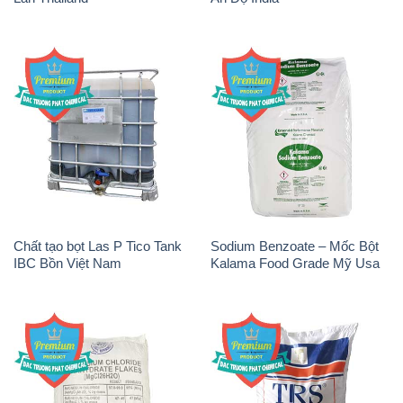
Magie Clorua – MGCL2 Dạng
Muối NaCL – Sodium Chloride
Vảy Shreeji Magnesia Works
TRS Thái Lan
Ấn Độ India
NP9 – Nonyl Phenol
Amoniac Lỏng – NH4OH 20%
Ethoxylate Indonesia
– 22% Việt Nam