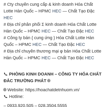
028.3756.1841- 028.3756.1842
– 0932.660.696 – 0901.326.566 – 0906.387.866 –
0902.765.866
📧 Email: hoachat@dactruongphat.vn
GIỜ LÀM VIỆC TẠI CÔNG TY HÓA CHẤT ĐẮC
TRƯỜNG PHÁT
Thời gian làm việc
tại Hóa Chất Đắc Trường Phát
được tổ chức như sau:
Thứ 2 đến thứ 6: Buổi sáng: từ 8h đến 11h – Buổi
chiều: từ 12h30 đến 17h
Thứ 7: Buổi sáng: từ 8h đến 11h – Buổi chiều: từ
12h30 đến 16h
Chủ nhật: Nghỉ chủ nhật hàng tuần