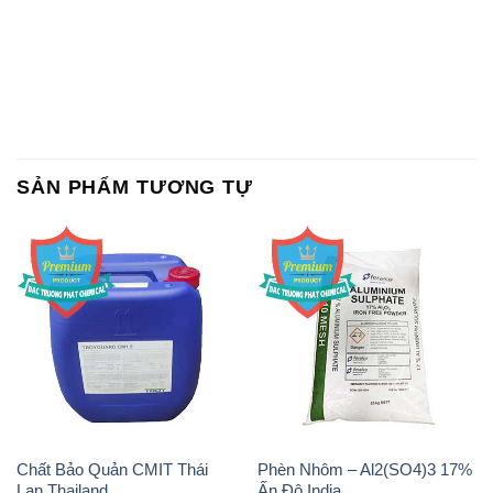
Chất tạo bọt Las P Tico Tank
Sodium Benzoate – Mốc Bột
IBC Bồn Việt Nam
Kalama Food Grade Mỹ Usa