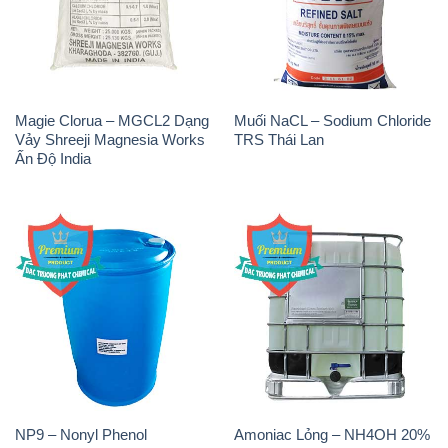
Chất Tạo Đặc Hec Mecellose
Sodium Sulfide NA2S – Đá
– Cenllulose Ether Nhật Bản
Thối Liyuan Trung Quốc China
Japan