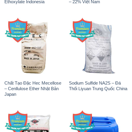
Na3PO4 – Trisodium
H2O2 – Hydrogen Peroxide
Phosphate Trung Quốc China
50% Samuda Bangladesh
JT
THÔNG TIN
Giới thiệu