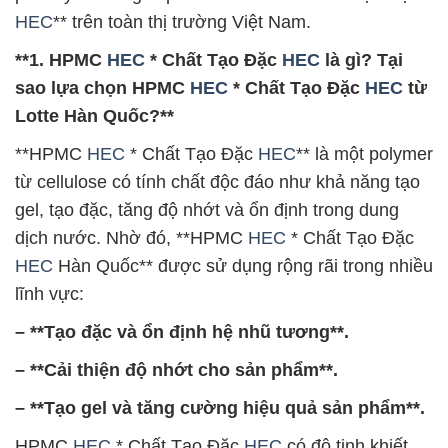
HEC
** trên toàn thị trường Việt Nam.
**1. HPMC
HEC
* Chất Tạo Đặc
HEC
là gì? Tại
sao lựa chọn HPMC
HEC
* Chất Tạo Đặc
HEC
từ
Lotte Hàn Quốc?**
**HPMC
HEC
* Chất Tạo Đặc
HEC
** là một polymer
từ cellulose có tính chất độc đáo như khả năng tạo
gel, tạo đặc, tăng độ nhớt và ổn định trong dung
dịch nước. Nhờ đó, **HPMC
HEC
* Chất Tạo Đặc
HEC
Hàn Quốc** được sử dụng rộng rãi trong nhiều
lĩnh vực:
– **Tạo đặc và ổn định hệ nhũ tương**.
– **Cải thiện độ nhớt cho sản phẩm**.
– **Tạo gel và tăng cường hiệu quả sản phẩm**.
HPMC
HEC
* Chất Tạo Đặc
HEC
có độ tinh khiết