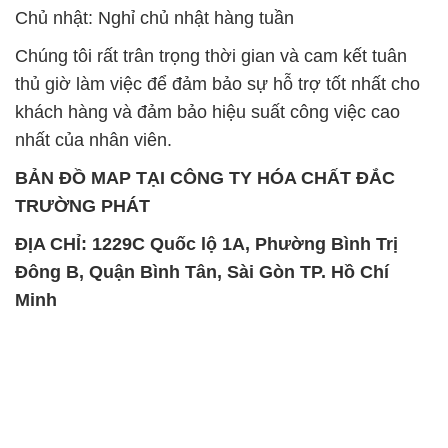
SẢN PHẨM TƯƠNG TỰ
Chất Bảo Quản CMIT Thái
Phèn Nhôm – Al2(SO4)3 17%
Lan Thailand
Ấn Độ India