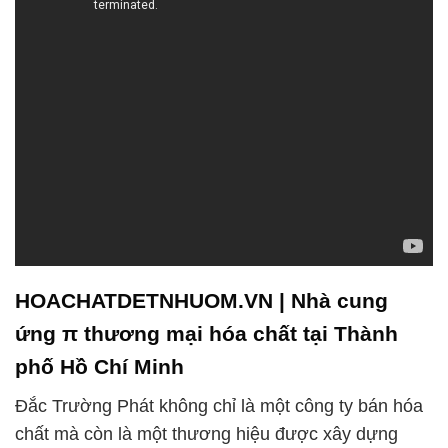
trong ngành công nghiệp hóa chất. Chúng tôi cam
kết luôn đặt khách hàng lên hàng đầu, đem lại giá trị
thực sự cho họ và hỗ trợ họ trong việc phát triển
kinh doanh của mình. Khách hàng của chúng tôi
không chỉ là đối tác, mà còn là nguồn động viên và
cảm hứng cho sự phát triển của chúng tôi. Chúng
tôi hiểu rằng chất lượng và sự đáng tin cậy là yếu tố
quan trọng nhất trong mọi giao dịch, và chúng tôi
luôn nỗ lực để đảm bảo rằng chúng tôi đáp ứng
được mọi mong đợi của khách hàng.
Công ty hóa chất Đắc Trường Phát không ngừng
phấn đấu để mang đến cho khách hàng những sản
phẩm và dịch vụ chất lượng và cạnh tranh nhất trên
thị trường. Chúng tôi không chỉ cung cấp các sản
phẩm hóa chất hàng đầu mà còn đưa ra những giải