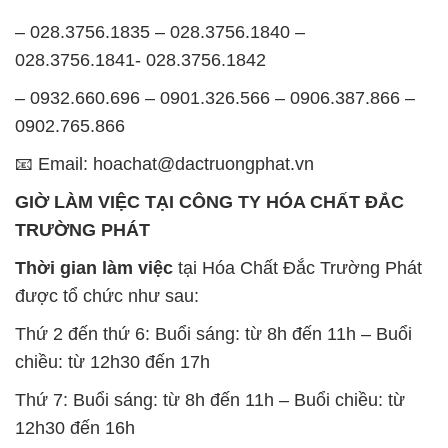
Chúng tôi rất trân trọng thời gian và cam kết tuân
thủ giờ làm việc để đảm bảo sự hỗ trợ tốt nhất cho
khách hàng và đảm bảo hiệu suất công việc cao
nhất của nhân viên.
BẢN ĐỒ MAP TẠI CÔNG TY HÓA CHẤT ĐẮC
TRƯỜNG PHÁT
ĐỊA CHỈ: 1229C Quốc lộ 1A, Phường Bình Trị
Đông B, Quận Bình Tân, Sài Gòn TP. Hồ Chí
Minh