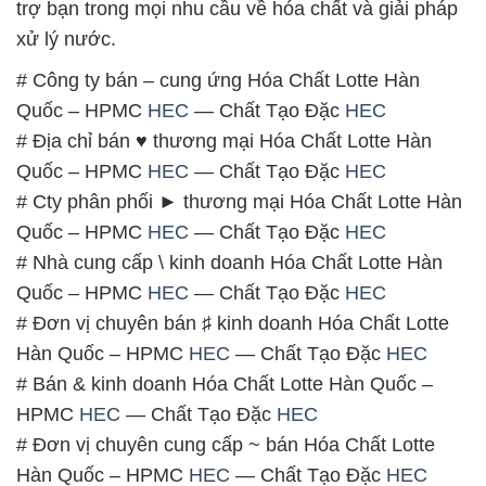
Lotte Hàn Quốc – HPMC
HEC
— Chất Tạo Đặc
HEC
# Địa chỉ phân phối Σ kinh doanh Hóa Chất Lotte
Hàn Quốc – HPMC
HEC
— Chất Tạo Đặc
HEC
# Công ty bán { cung ứng } Hóa Chất Lotte Hàn
Quốc – HPMC
HEC
— Chất Tạo Đặc
HEC
# Địa chỉ chuyên thương mại φ bán Hóa Chất Lotte
Hàn Quốc – HPMC
HEC
— Chất Tạo Đặc
HEC
📞
PHÒNG KINH DOANH – CÔNG TY HÓA CHẤT
ĐẮC TRƯỜNG PHÁT
🌐
🌐 Website: https://hoachatdetnhuom.vn/
📞 Hotline:
– 0933.920.505 – 028.3504.5555
– 028.3756.1835 – 028.3756.1840 –