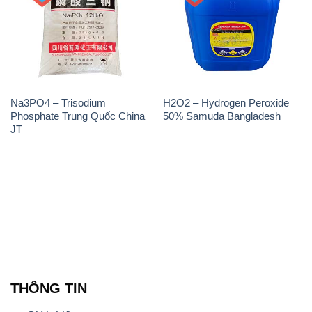
Sản phẩm
Chính sách và quy định chung
Tin tức
Liên hệ
📞
PHÒNG KINH DOANH - CÔNG TY HÓA CHẤT
ĐẮC TRƯỜNG PHÁT
🌐
🌐 Website: https://hoachatdetnhuom.vn/
📞 Hotline: - 0933.920.505 - 028.3504.5555
- 028.3756.1835 - 028.3756.1840 - 028.3756.1841-
028.3756.1842
- 0932.660.696 - 0901.326.566 - 0906.387.866 -
0902.765.866