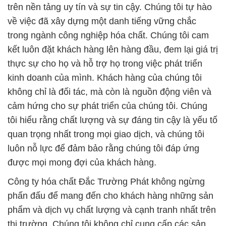
pháp tối ưu cho nhu cầu cụ thể của từng khách
hàng.
**Hóa Chất Xử Lý Nước**: Một trong những lĩnh
vực mà chúng tôi đặc biệt chú trọng là cung cấp các
giải pháp hóa chất cho xử lý nước. Chất lượng
nước là một yếu tố quan trọng trong quá trình sản
xuất và xử lý nước của các công ty và tổ chức.
Chúng tôi hiểu rằng sự ổn định và đáng tin cậy của
quá trình này là chìa khóa để đảm bảo sản phẩm
cuối cùng đạt được chất lượng cao nhất.
Với sự chuyên nghiệp và kiến thức sâu rộng về hóa
chất xử lý nước, chúng tôi đã và đang giúp nhiều
khách hàng đạt được hiệu suất tối ưu trong quá
trình sản xuất và xử lý nước của họ. Chúng tôi cung
cấp một loạt các sản phẩm hóa chất xử lý nước