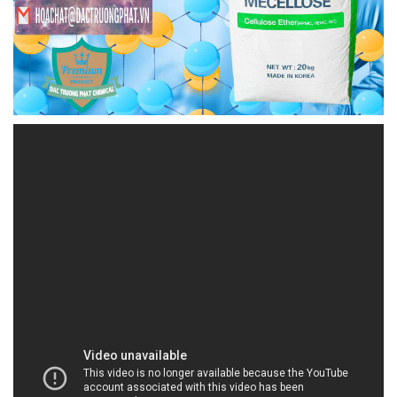
HOACHATDETNHUOM.VN | Nhà cung
ứng π thương mại hóa chất tại Thành
phố Hồ Chí Minh
Đắc Trường Phát không chỉ là một công ty bán hóa
chất mà còn là một thương hiệu được xây dựng
trên nền tảng uy tín và sự tin cậy. Chúng tôi tự hào
về việc đã xây dựng một danh tiếng vững chắc