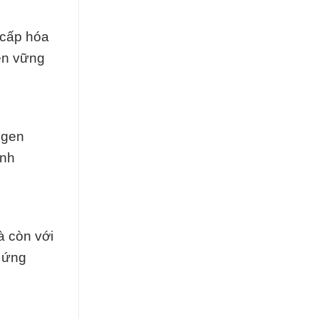
 cấp hóa
bền vững
ogen
anh
à còn với
u ứng