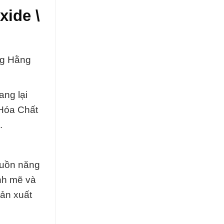
xide \
ng Hằng
ng lại
 Hóa Chất
.
guồn năng
nh mẽ và
sản xuất