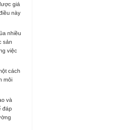
được giá
 điều này
ủa nhiều
c sản
ng việc
một cách
n môi
ao và
ể đáp
đường