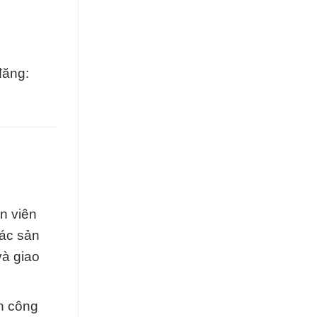
đăng:
n viên
các sản
và giao
nh công