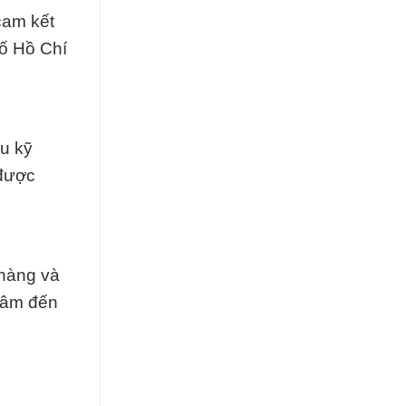
cam kết
hố Hồ Chí
u kỹ
 được
 hàng và
tâm đến