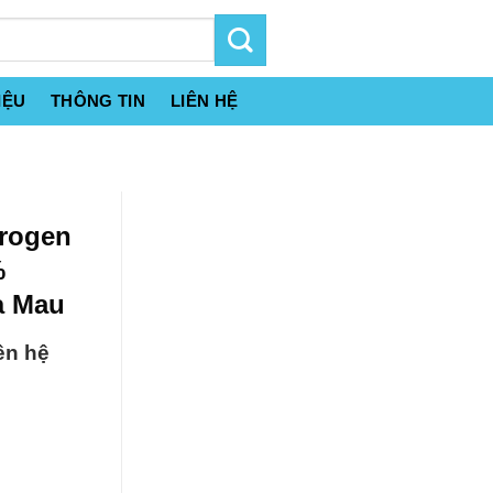
IỆU
THÔNG TIN
LIÊN HỆ
drogen
%
à Mau
ên hệ