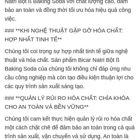
Natri Bột ß Baking Soda với chất lượng cao, đảm
bảo an toàn và đồng thời tối ưu hóa hiệu quả công
việc.
### **KHI NGHỆ THUẬT GẶP GỠ HÓA CHẤT:
HỢP NHẤT TINH TẾ**
Chúng tôi coi trọng sự hợp nhất tinh tế giữa nghệ
thuật và hóa chất. Sản phẩm Bicar Natri Bột ß
Baking Soda của chúng tôi không chỉ đáp ứng nhu
cầu công nghiệp mà còn tạo điều kiện thuận lợi cho
các quy trình sản xuất sáng tạo.
### **QUẢN LÝ RỦI RO HÓA CHẤT: CHÌA KHÓA
CHO AN TOÀN VÀ BỀN VỮNG**
Chúng tôi cam kết thực hiện quản lý rủi ro hóa chất
một cách chặt chẽ để đảm bảo an toàn trong cả quá
trình sản xuất, vận chuyển và sử dụng. An toàn là