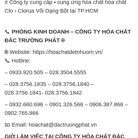
# Công ty cung cấp • cung ứng hóa chất hóa chất
Clo › Clorua Vôi Dạng Bột tại TP.HCM
📞
PHÒNG KINH DOANH – CÔNG TY HÓA CHẤT
ĐẮC TRƯỜNG PHÁT
🌐
🌐 Website: https://hoachatdetnhuom.vn/
📞 Hotline:
– 0933.920.505 – 028.3504.5555
– 028.3756.1835 – 028.3756.1840 –
028.3756.1841- 028.3756.1842
– 0932.660.696 – 0901.326.566 – 0906.387.866 –
0902.765.866
📧 Email: hoachat@dactruongphat.vn
GIỜ LÀM VIỆC TẠI CÔNG TY HÓA CHẤT ĐẮC