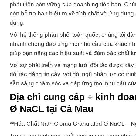
phát triển bền vững của doanh nghiệp bạn. Chú
còn hỗ trợ bạn hiểu rõ về tính chất và ứng dụng
dụng.
Với hệ thống phân phối toàn quốc, chúng tôi 
nhanh chóng đáp ứng mọi nhu cầu của khách hà
giúp bạn nâng cao hiệu suất và đảm bảo chất l
Với sự phát triển và mạng lưới đối tác được x
đối tác đáng tin cậy, với đội ngũ nhân lực có trì
sẵn sàng chăm sóc và đáp ứng mọi nhu cầu củ
Địa chỉ cung cấp ÷ kinh doa
Ø NaCL tại Cà Mau
**Hóa Chất Natri Clorua Granulated Ø NaCL – 
Trong quá trình sản xuất, nguồn cung hóa chất đó