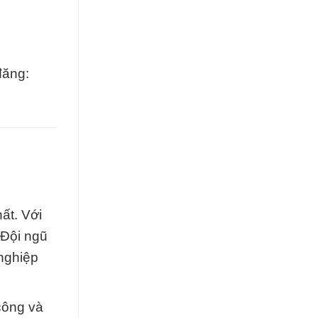
đăng:
ất. Với
 Đội ngũ
 nghiệp
công và