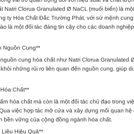
t Natri Clorua Granulated Ø NaCL (muối biển) là một
Công ty Hóa Chất Đắc Trường Phát, với sứ mệnh cung
hào là một đối tác đáng tin cậy cho các doanh nghiệ
n Nguồn Cung**
in nguồn cung hóa chất như Natri Clorua Granulated 
hỏi những rủi ro liên quan đến nguồn cung, giúp du
 Hóa Chất**
ẩm hóa chất mà còn là một đối tác chủ đạo trong vi
. Qua việc hợp tác mở cửa và xây dựng mối quan hệ đ
ển bền vững của cộng đồng ngành hóa chất.
 Liệu Hiệu Quả**