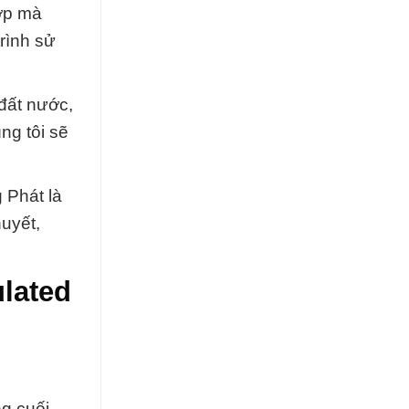
hợp mà
rình sử
đất nước,
ng tôi sẽ
 Phát là
huyết,
ulated
ng cuối