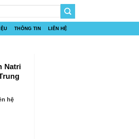
IỆU
THÔNG TIN
LIÊN HỆ
 Natri
 Trung
ên hệ