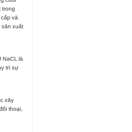
 trong
 cấp và
p sản xuất
Ø NaCL là
y trì sự
ệc xây
ối thoại,