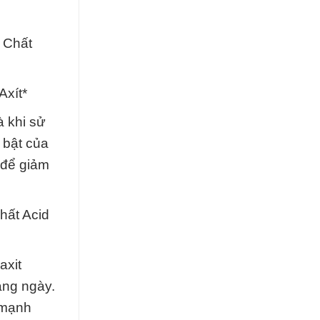
 Chất
Axít*
à khi sử
 bật của
 để giảm
hất Acid
axit
àng ngày.
 mạnh