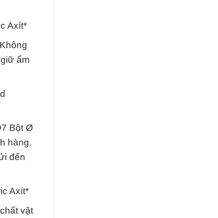
c Axít*
. Không
 giữ ẩm
id
O7 Bột Ø
ch hàng.
ửi đến
c Axít*
chất vật