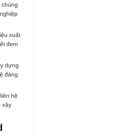
, chúng
 nghiệp
iệu suất
kết đem
ây dựng
hệ đáng
liên hệ
g xây
d