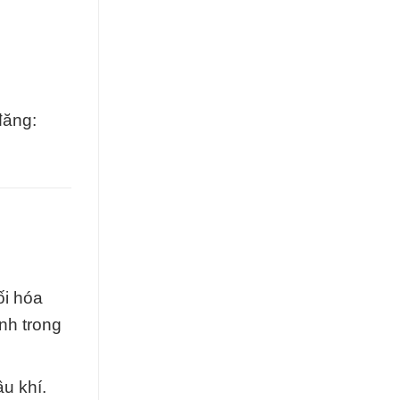
đăng:
ối hóa
nh trong
u khí.