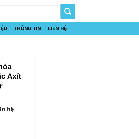
IỆU
THÔNG TIN
LIÊN HỆ
hóa
c Axít
r
ên hệ