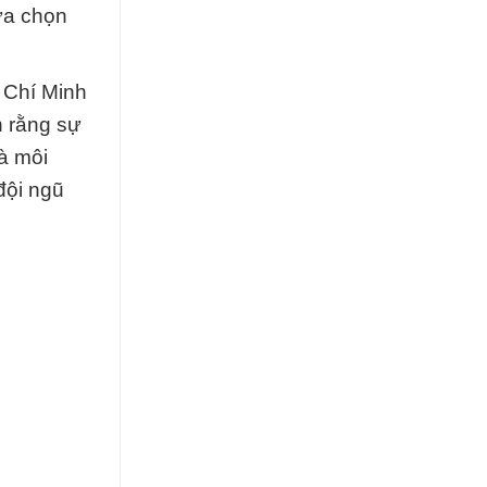
lựa chọn
 Chí Minh
n rằng sự
à môi
đội ngũ