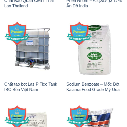
Chất Bảo Quản CMIT Thái
Phèn Nhôm – Al2(SO4)3 17%
Lan Thailand
Ấn Độ India
Chất tạo bọt Las P Tico Tank
Sodium Benzoate – Mốc Bột
IBC Bồn Việt Nam
Kalama Food Grade Mỹ Usa