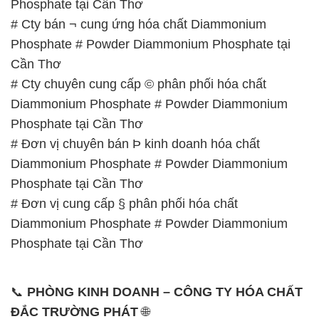
📞 Hotline:
– 0933.920.505 – 028.3504.5555
– 028.3756.1835 – 028.3756.1840 –
028.3756.1841- 028.3756.1842
– 0932.660.696 – 0901.326.566 – 0906.387.866 –
0902.765.866
📧 Email: hoachat@dactruongphat.vn
GIỜ LÀM VIỆC TẠI CÔNG TY HÓA CHẤT ĐẮC
TRƯỜNG PHÁT
Thời gian làm việc
tại Hóa Chất Đắc Trường Phát
được tổ chức như sau:
Thứ 2 đến thứ 6: Buổi sáng: từ 8h đến 11h – Buổi
chiều: từ 12h30 đến 17h