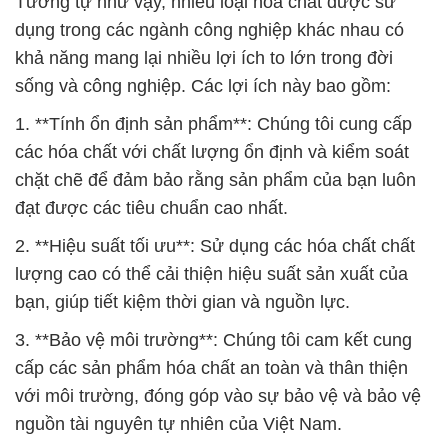
kiến thức và kinh nghiệm sâu rộng trong lĩnh vực
hóa chất.
Chúng tôi tự hào là đối tác tin cậy cho các công ty
và doanh nghiệp trong việc cung cấp các giải pháp
hóa chất đáng tin cậy và đáp ứng nhu cầu đa dạng
của khách hàng. Chúng tôi hy vọng được tiếp tục
hợp tác cùng các bạn để xây dựng một tương lai
tươi sáng và phát triển bền vững cho cả ngành
công nghiệp và xã hội.
# Cty chuyên cung ứng _ phân phối hóa chất
Diammonium Phosphate # Powder Diammonium
Phosphate tại Cần Thơ
# Cty bán ◄ kinh doanh hóa chất Diammonium
Phosphate # Powder Diammonium Phosphate tại
Cần Thơ