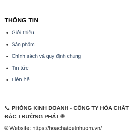
- 028.3756.1835 - 028.3756.1840 - 028.3756.1841-
028.3756.1842
- 0932.660.696 - 0901.326.566 - 0906.387.866 -
0902.765.866
📧 Email: hoachat@dactruongphat.vn
ĐỊA CHỈ
1229C Quốc lộ 1A, Phường Bình Trị Đông B,
Quận Bình Tân, TP. Hồ Chí Minh
CÔNG TY XNK TM SX HÓA CHẤT ĐẮC TRƯỜNG
PHÁT
Công ty Hóa Chất Đắc Trường Phát, hoạt động dưới