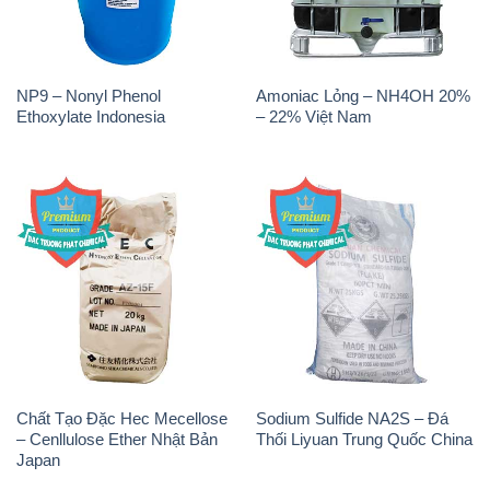
Na3PO4 – Trisodium
H2O2 – Hydrogen Peroxide
Phosphate Trung Quốc China
50% Samuda Bangladesh
JT