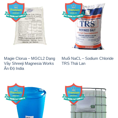
NP9 – Nonyl Phenol
Amoniac Lỏng – NH4OH 20%
Ethoxylate Indonesia
– 22% Việt Nam
Chất Tạo Đặc Hec Mecellose
Sodium Sulfide NA2S – Đá
– Cenllulose Ether Nhật Bản
Thối Liyuan Trung Quốc China
Japan