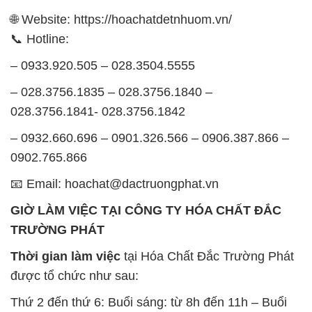
Thứ 7: Buổi sáng: từ 8h đến 11h – Buổi chiều: từ
12h30 đến 16h
Chủ nhật: Nghỉ chủ nhật hàng tuần
Chúng tôi rất trân trọng thời gian và cam kết tuân
thủ giờ làm việc để đảm bảo sự hỗ trợ tốt nhất cho
khách hàng và đảm bảo hiệu suất công việc cao
nhất của nhân viên.
BẢN ĐỒ MAP TẠI CÔNG TY HÓA CHẤT ĐẮC
TRƯỜNG PHÁT
ĐỊA CHỈ: 1229C Quốc lộ 1A, Phường Bình Trị
Đông B, Quận Bình Tân, Sài Gòn TP. Hồ Chí
Minh