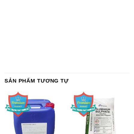
Chất Bảo Quản CMIT Thái
Phèn Nhôm – Al2(SO4)3 17%
Lan Thailand
Ấn Độ India
Chất tạo bọt Las P Tico Tank
Sodium Benzoate – Mốc Bột
IBC Bồn Việt Nam
Kalama Food Grade Mỹ Usa