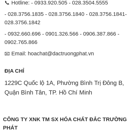
tên miền
hoachatdetnhuom.vn
, là một đơn vị
chuyên kinh doanh và phân phối các loại hóa chất
công nghiệp đa dạng, nhằm đáp ứng nhu cầu sử
dụng của khách hàng một cách tốt nhất.
Chúng tôi cam kết mang đến sự hài lòng và đáp ứng
mọi nhu cầu của khách hàng với tiêu chí hàng đầu.
Chúng tôi cung cấp những sản phẩm hóa chất với
chất lượng cao và giá thành hợp lý, nhằm đảm bảo
sự thành công của khách hàng.
Uy tín là một trong những nguyên tắc quan trọng
trong hoạt động kinh doanh của chúng tôi. Chúng tôi
luôn ý thức rằng những sản phẩm mà chúng tôi cung
cấp cần phải đáp ứng tiêu chuẩn chất lượng cao, làm
hài lòng đối tác. Đồng thời, chúng tôi tạo mức giá
cạnh tranh, nhằm đem lại lợi ích và sự phát triển lâu
dài cho cả hai bên.