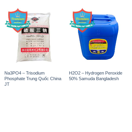
THÔNG TIN
Giới thiệu
Sản phẩm
Chính sách và quy định chung
Tin tức
Liên hệ
📞
PHÒNG KINH DOANH - CÔNG TY HÓA CHẤT
ĐẮC TRƯỜNG PHÁT
🌐
🌐 Website: https://hoachatdetnhuom.vn/
📞 Hotline: - 0933.920.505 - 028.3504.5555