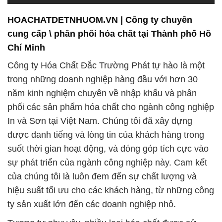
khả năng mang lại nhiều lợi ích to lớn trong đời
sống và công nghiệp. Các lợi ích này bao gồm:
1. **Tính ổn định sản phẩm**: Chúng tôi cung cấp
các hóa chất với chất lượng ổn định và kiểm soát
chặt chẽ để đảm bảo rằng sản phẩm của bạn luôn
đạt được các tiêu chuẩn cao nhất.
2. **Hiệu suất tối ưu**: Sử dụng các hóa chất chất
lượng cao có thể cải thiện hiệu suất sản xuất của
bạn, giúp tiết kiệm thời gian và nguồn lực.
3. **Bảo vệ môi trường**: Chúng tôi cam kết cung
cấp các sản phẩm hóa chất an toàn và thân thiện
với môi trường, đóng góp vào sự bảo vệ và bảo vệ
nguồn tài nguyên tự nhiên của Việt Nam.
4. **Hỗ trợ kỹ thuật**: Đội ngũ chuyên gia kỹ thuật
của chúng tôi luôn sẵn sàng hỗ trợ khách hàng với