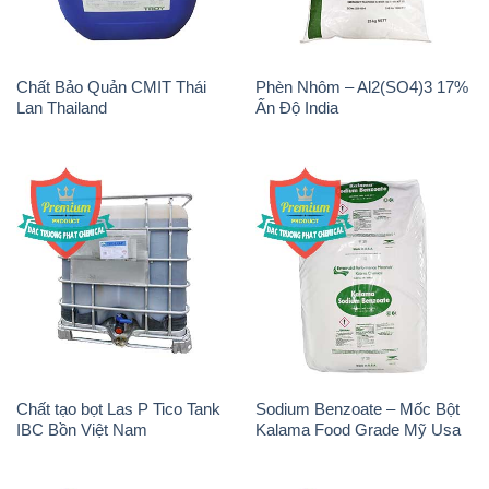
Magie Clorua – MGCL2 Dạng
Muối NaCL – Sodium Chloride
Vảy Shreeji Magnesia Works
TRS Thái Lan
Ấn Độ India