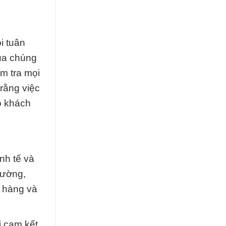
i tuân
của chúng
m tra mọi
rằng việc
o khách
nh tế và
rường,
h hàng và
i cam kết