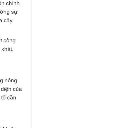
ồn chính
cường sự
ủa cây
ất công
 khát,
ng nông
 diện của
 tố cần