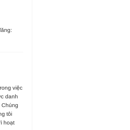
đăng:
trong việc
ợc danh
h. Chúng
g tôi
ì hoạt