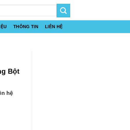
IỆU
THÔNG TIN
LIÊN HỆ
ng Bột
ên hệ