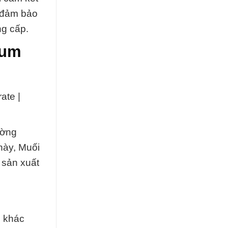
ể đảm bảo
ng cấp.
ium
ate |
ường
này, Muối
 sản xuất
g khác