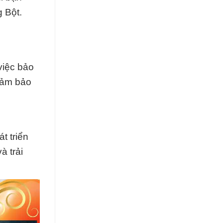
 Bột.
việc bảo
 đảm bảo
t triển
à trải