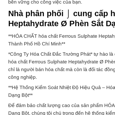
bền vững cho công việc của bạn.
Nhà phân phối ⌡ cung cấp h
Heptahydrate Ø Phèn Sắt Dạ
**HÓA CHẤT hóa chất Ferrous Sulphate Heptahy
Thành Phố Hồ Chí Minh**
*Công Ty Hóa Chất Đắc Trường Phát* tự hào là
hóa chất Ferrous Sulphate Heptahydrate Ø Phèn
chỉ là người bán hóa chất mà còn là đối tác đồ
công nghiệp.
**Hệ Thống Kiểm Soát Nhiệt Độ Hiệu Quả – Hóa
Dạng Bột**
Để đảm bảo chất lượng cao của sản phẩm HÓA 
Dạng Bột, chúng tôi chú trọng đến hệ thống kiểm 