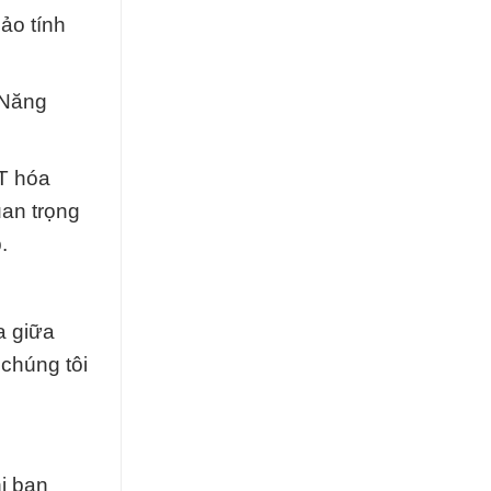
ảo tính
 Năng
ẤT hóa
uan trọng
.
a giữa
chúng tôi
i bạn