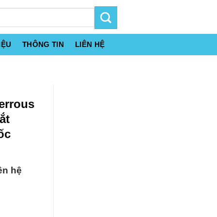
IỆU
THÔNG TIN
LIÊN HỆ
errous
ắt
ốc
ên hệ