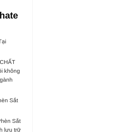
hate
Tại
A CHẤT
ôi không
ngành
hèn Sắt
Phèn Sắt
h lưu trữ