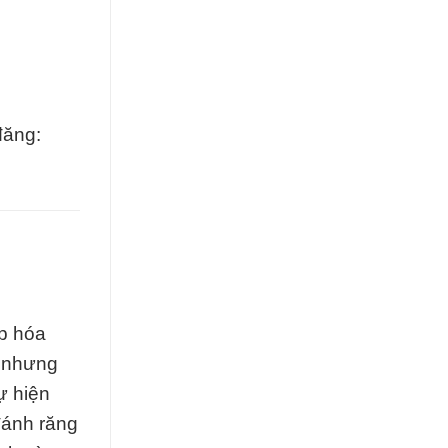
đăng:
ệp hóa
, nhưng
ự hiện
đánh răng