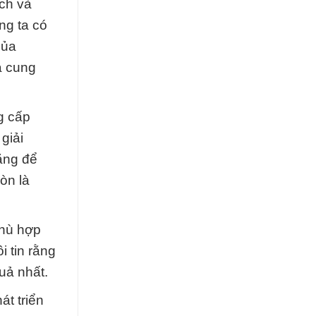
ch và
ng ta có
của
à cung
g cấp
giải
rằng để
òn là
phù hợp
 tin rằng
uả nhất.
t triển