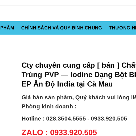
 PHẨM
CHÍNH SÁCH VÀ QUY ĐỊNH CHUNG
THƯƠNG H
Cty chuyên cung cấp [ bán ] Ch
Trùng PVP — Iodine Dạng Bột 
EP Ấn Độ India tại Cà Mau
Giá bán sản phẩm, Quý khách vui lòng li
Phòng kinh doanh :
Hotline : 028.3504.5555 - 0933.920.505
ZALO : 0933.920.505