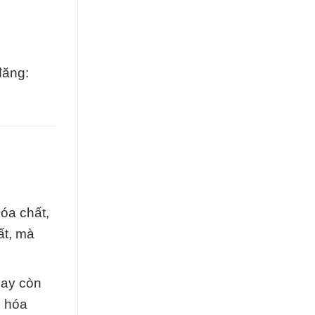
đăng:
óa chất,
ất, mà
hay còn
i hóa