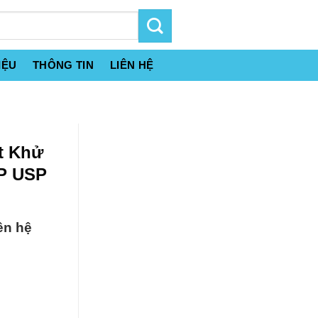
IỆU
THÔNG TIN
LIÊN HỆ
ất Khử
BP USP
ên hệ