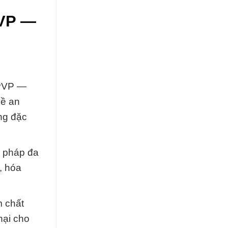
PVP —
 PVP —
về an
ng đặc
i pháp đa
, hóa
m chất
hại cho