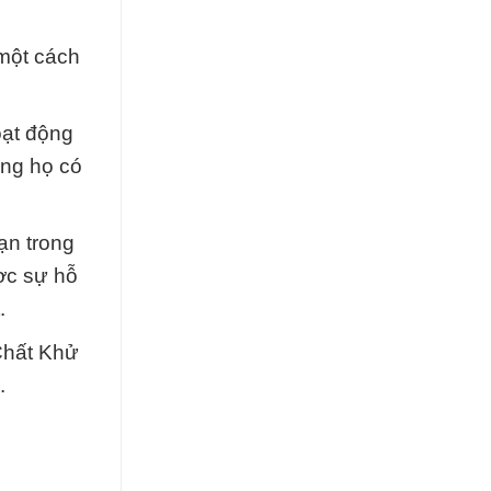
một cách
oạt động
ằng họ có
ạn trong
ợc sự hỗ
.
Chất Khử
.