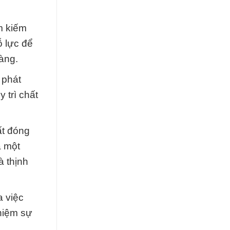
m kiếm
ỗ lực để
àng.
 phát
 trì chất
ất đóng
à một
à thịnh
a việc
hiệm sự