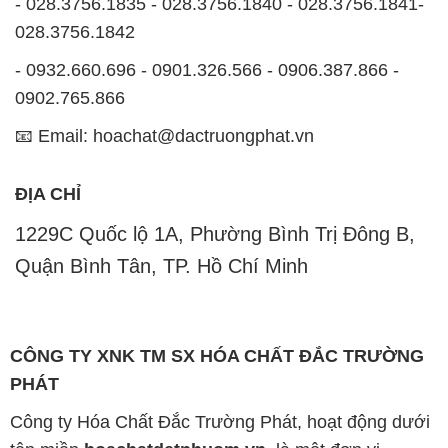
- 028.3756.1835 - 028.3756.1840 - 028.3756.1841-
028.3756.1842
- 0932.660.696 - 0901.326.566 - 0906.387.866 -
0902.765.866
📧 Email: hoachat@dactruongphat.vn
ĐỊA CHỈ
1229C Quốc lộ 1A, Phường Bình Trị Đông B,
Quận Bình Tân, TP. Hồ Chí Minh
CÔNG TY XNK TM SX HÓA CHẤT ĐẮC TRƯỜNG
PHÁT
Công ty Hóa Chất Đắc Trường Phát, hoạt động dưới