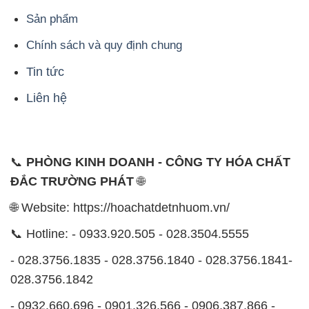
Liên hệ
📞
PHÒNG KINH DOANH - CÔNG TY HÓA CHẤT
ĐẮC TRƯỜNG PHÁT
🌐
🌐 Website: https://hoachatdetnhuom.vn/
📞 Hotline: - 0933.920.505 - 028.3504.5555
- 028.3756.1835 - 028.3756.1840 - 028.3756.1841-
028.3756.1842
- 0932.660.696 - 0901.326.566 - 0906.387.866 -
0902.765.866
📧 Email: hoachat@dactruongphat.vn
ĐỊA CHỈ