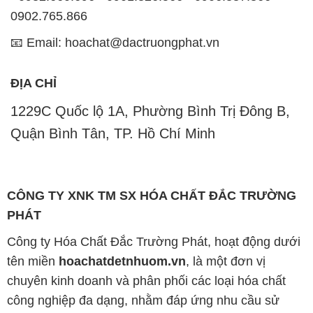
1229C Quốc lộ 1A, Phường Bình Trị Đông B,
Quận Bình Tân, TP. Hồ Chí Minh
CÔNG TY XNK TM SX HÓA CHẤT ĐẮC TRƯỜNG
PHÁT
Công ty Hóa Chất Đắc Trường Phát, hoạt động dưới
tên miền
hoachatdetnhuom.vn
, là một đơn vị
chuyên kinh doanh và phân phối các loại hóa chất
công nghiệp đa dạng, nhằm đáp ứng nhu cầu sử
dụng của khách hàng một cách tốt nhất.
Chúng tôi cam kết mang đến sự hài lòng và đáp ứng
mọi nhu cầu của khách hàng với tiêu chí hàng đầu.
Chúng tôi cung cấp những sản phẩm hóa chất với