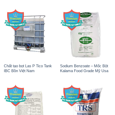
Chất tạo bọt Las P Tico Tank
Sodium Benzoate – Mốc Bột
IBC Bồn Việt Nam
Kalama Food Grade Mỹ Usa
Magie Clorua – MGCL2 Dạng
Muối NaCL – Sodium Chloride
Vảy Shreeji Magnesia Works
TRS Thái Lan