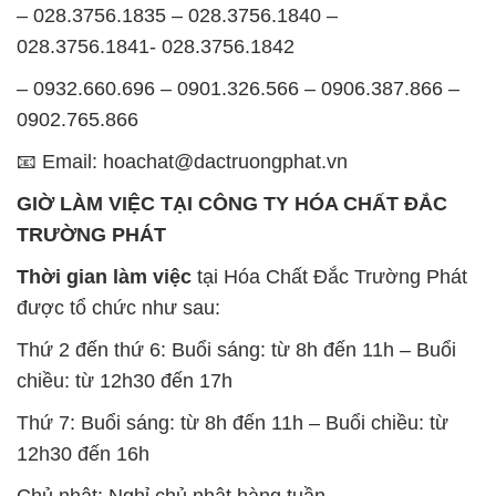
📧 Email: hoachat@dactruongphat.vn
GIỜ LÀM VIỆC TẠI CÔNG TY HÓA CHẤT ĐẮC
TRƯỜNG PHÁT
Thời gian làm việc
tại Hóa Chất Đắc Trường Phát
được tổ chức như sau:
Thứ 2 đến thứ 6: Buổi sáng: từ 8h đến 11h – Buổi
chiều: từ 12h30 đến 17h
Thứ 7: Buổi sáng: từ 8h đến 11h – Buổi chiều: từ
12h30 đến 16h
Chủ nhật: Nghỉ chủ nhật hàng tuần
Chúng tôi rất trân trọng thời gian và cam kết tuân
thủ giờ làm việc để đảm bảo sự hỗ trợ tốt nhất cho
khách hàng và đảm bảo hiệu suất công việc cao
nhất của nhân viên.