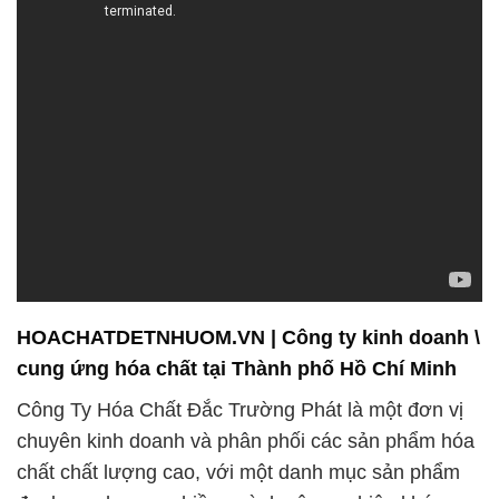
HOACHATDETNHUOM.VN | Công ty kinh doanh \
cung ứng hóa chất tại Thành phố Hồ Chí Minh
Công Ty Hóa Chất Đắc Trường Phát là một đơn vị
chuyên kinh doanh và phân phối các sản phẩm hóa
chất chất lượng cao, với một danh mục sản phẩm
đa dạng phục vụ nhiều ngành công nghiệp khác
nhau. Chúng tôi tự hào về những điểm mạnh và
cam kết dịch vụ của mình như sau:
1. **Đội ngũ nhân viên kinh nghiệm**: Với đội ngũ