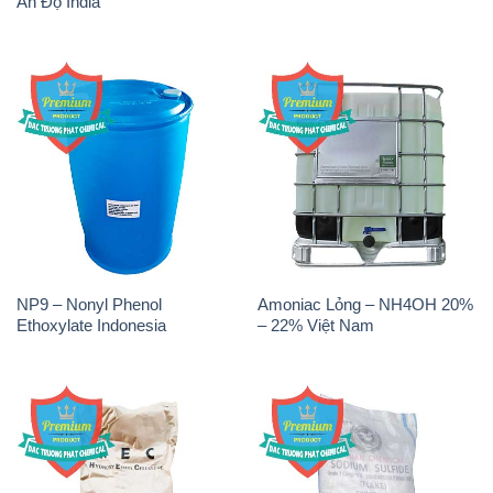
Ấn Độ India
NP9 – Nonyl Phenol
Amoniac Lỏng – NH4OH 20%
Ethoxylate Indonesia
– 22% Việt Nam