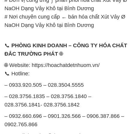
# Đơn vị cung ứng ⌡ phân phối hóa chất Xút Vảy Ø
NaOH Dạng Vảy Khô tại Bình Dương
# Nơi chuyên cung cấp ← bán hóa chất Xút Vảy Ø
NaOH Dạng Vảy Khô tại Bình Dương
📞
PHÒNG KINH DOANH – CÔNG TY HÓA CHẤT
ĐẮC TRƯỜNG PHÁT
🌐
🌐 Website: https://hoachatdetnhuom.vn/
📞 Hotline:
– 0933.920.505 – 028.3504.5555
– 028.3756.1835 – 028.3756.1840 –
028.3756.1841- 028.3756.1842
– 0932.660.696 – 0901.326.566 – 0906.387.866 –
0902.765.866