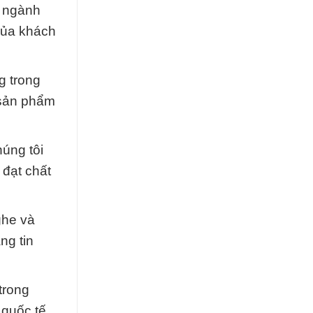
c ngành
của khách
g trong
 sản phẩm
húng tôi
 đạt chất
ghe và
ng tin
trong
quốc tế.