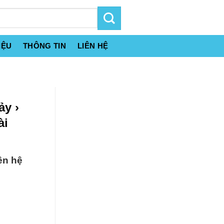
IỆU
THÔNG TIN
LIÊN HỆ
ảy ›
ài
ên hệ