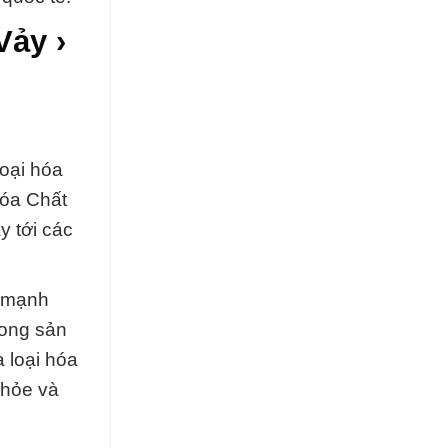
Vảy ›
loại hóa
Hóa Chất
y tới các
h mạnh
rong sản
 loại hóa
khỏe và