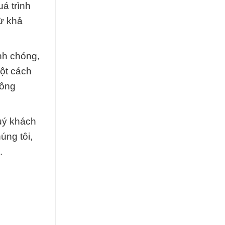
á trình
từ khả
nh chóng,
ột cách
hông
uý khách
úng tôi,
.