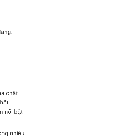
đăng:
óa chất
chất
m nổi bật
ong nhiều