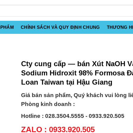
 PHẨM
CHÍNH SÁCH VÀ QUY ĐỊNH CHUNG
THƯƠNG H
Cty cung cấp — bán Xút NaOH V
Sodium Hidroxit 98% Formosa Đ
Loan Taiwan tại Hậu Giang
Giá bán sản phẩm, Quý khách vui lòng li
Phòng kinh doanh :
Hotline : 028.3504.5555 - 0933.920.505
ZALO : 0933.920.505