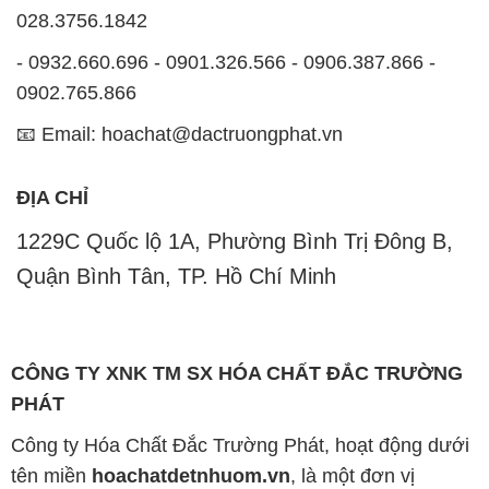
📧 Email: hoachat@dactruongphat.vn
ĐỊA CHỈ
1229C Quốc lộ 1A, Phường Bình Trị Đông B,
Quận Bình Tân, TP. Hồ Chí Minh
CÔNG TY XNK TM SX HÓA CHẤT ĐẮC TRƯỜNG
PHÁT
Công ty Hóa Chất Đắc Trường Phát, hoạt động dưới
tên miền
hoachatdetnhuom.vn
, là một đơn vị
chuyên kinh doanh và phân phối các loại hóa chất
công nghiệp đa dạng, nhằm đáp ứng nhu cầu sử
dụng của khách hàng một cách tốt nhất.
Chúng tôi cam kết mang đến sự hài lòng và đáp ứng