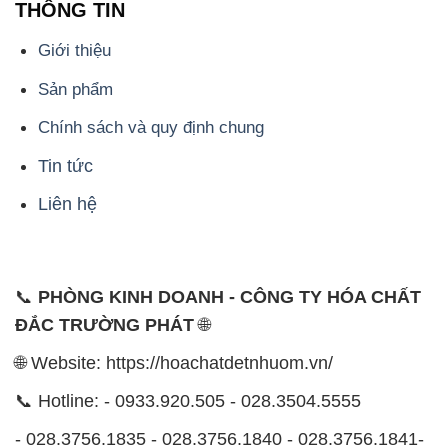
Chính sách và quy định chung
Tin tức
Liên hệ
📞
PHÒNG KINH DOANH - CÔNG TY HÓA CHẤT
ĐẮC TRƯỜNG PHÁT
🌐
🌐 Website: https://hoachatdetnhuom.vn/
📞 Hotline: - 0933.920.505 - 028.3504.5555
- 028.3756.1835 - 028.3756.1840 - 028.3756.1841-
028.3756.1842
- 0932.660.696 - 0901.326.566 - 0906.387.866 -
0902.765.866