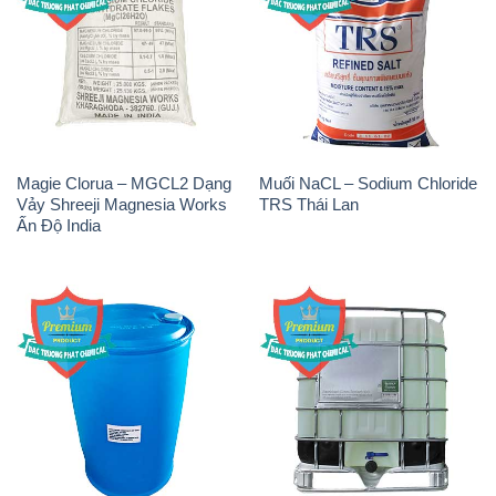
Magie Clorua – MGCL2 Dạng
Muối NaCL – Sodium Chloride
Vảy Shreeji Magnesia Works
TRS Thái Lan
Ấn Độ India
NP9 – Nonyl Phenol
Amoniac Lỏng – NH4OH 20%
Ethoxylate Indonesia
– 22% Việt Nam