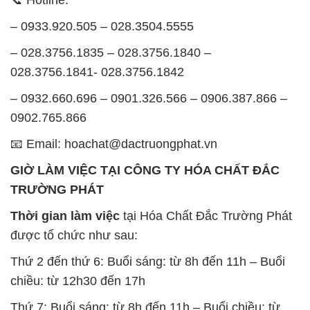
– 0932.660.696 – 0901.326.566 – 0906.387.866 –
0902.765.866
📧 Email: hoachat@dactruongphat.vn
GIỜ LÀM VIỆC TẠI CÔNG TY HÓA CHẤT ĐẮC
TRƯỜNG PHÁT
Thời gian làm việc
tại Hóa Chất Đắc Trường Phát
được tổ chức như sau:
Thứ 2 đến thứ 6: Buổi sáng: từ 8h đến 11h – Buổi
chiều: từ 12h30 đến 17h
Thứ 7: Buổi sáng: từ 8h đến 11h – Buổi chiều: từ
12h30 đến 16h
Chủ nhật: Nghỉ chủ nhật hàng tuần
Chúng tôi rất trân trọng thời gian và cam kết tuân