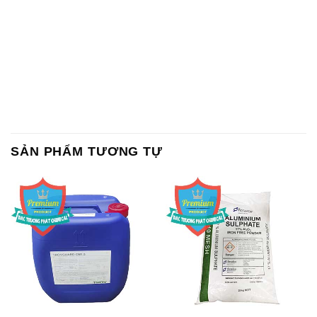
SẢN PHẨM TƯƠNG TỰ
Chất Bảo Quản CMIT Thái
Phèn Nhôm – Al2(SO4)3 17%
Lan Thailand
Ấn Độ India