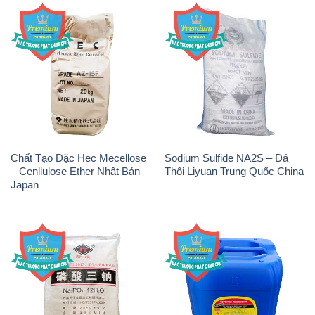
Na3PO4 – Trisodium
H2O2 – Hydrogen Peroxide
Phosphate Trung Quốc China
50% Samuda Bangladesh
JT
THÔNG TIN