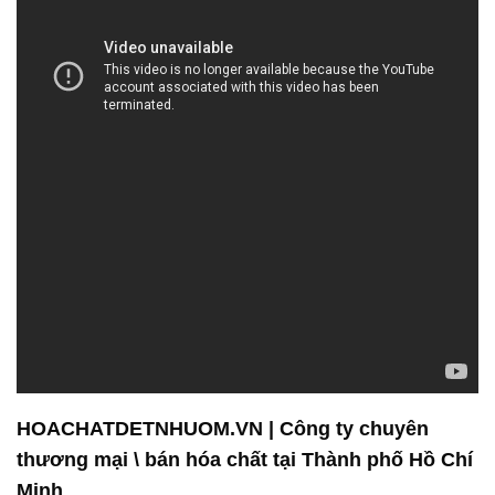
HOACHATDETNHUOM.VN | Công ty chuyên
thương mại \ bán hóa chất tại Thành phố Hồ Chí
Minh
Công ty Hóa chất Đắc Trường Phát là một đơn vị
hàng đầu trong lĩnh vực bán và phân phối hóa chất,
đặc biệt là Chất Keo Tụ. Sản phẩm của chúng tôi
không chỉ đảm bảo sự ổn định trong quá trình gia
công mà còn góp phần nâng cao hiệu suất và chất
lượng cuối cùng của sản phẩm.
Chúng tôi không chỉ là nhà cung cấp hóa chất mà
còn là đối tác đồng hành của các doanh nghiệp.
Chúng tôi cam kết tối ưu hóa quy trình sản xuất,
đồng thời chú trọng đến việc bảo vệ môi trường.
Được biết đến như một đối tác tin cậy trong ngành
công nghiệp, nông nghiệp và nhiều lĩnh vực khác,