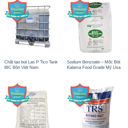
Magie Clorua – MGCL2 Dạng
Muối NaCL – Sodium Chloride
Vảy Shreeji Magnesia Works
TRS Thái Lan
Ấn Độ India