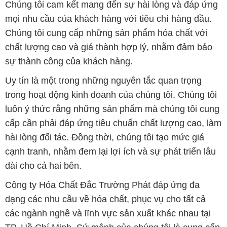
dạng các nhu cầu về hóa chất, phục vụ cho tất cả
các ngành nghề và lĩnh vực sản xuất khác nhau tại
TP. Hồ Chí Minh. Sứ mệnh của chúng tôi là cung cấp
và phân phối những sản phẩm hóa chất đáng tin cậy,
chất lượng và có giá thành tốt nhất trên thị trường.
Chúng tôi tự hào có đội ngũ nhân viên chuyên nghiệp
và am hiểu sâu về ngành hóa chất. Đội ngũ của
chúng tôi luôn sẵn sàng tư vấn và hỗ trợ khách hàng
một cách chuyên nghiệp, nhằm đáp ứng tối đa yêu
cầu và giải pháp tốt nhất cho khách hàng.
Để biết thêm thông tin chi tiết và được tư vấn, quý
khách hàng có thể truy cập vào trang web của chúng
tôi tại địa chỉ hoachatdetnhuom.vn. Chúng tôi rất
mong được phục vụ và xây dựng mối quan hệ lâu
dài, hợp tác cùng phát triển cùng khách hàng.