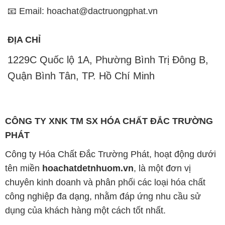
công nghiệp đa dạng, nhằm đáp ứng nhu cầu sử
dụng của khách hàng một cách tốt nhất.
Chúng tôi cam kết mang đến sự hài lòng và đáp ứng
mọi nhu cầu của khách hàng với tiêu chí hàng đầu.
Chúng tôi cung cấp những sản phẩm hóa chất với
chất lượng cao và giá thành hợp lý, nhằm đảm bảo
sự thành công của khách hàng.
Uy tín là một trong những nguyên tắc quan trọng
trong hoạt động kinh doanh của chúng tôi. Chúng tôi
luôn ý thức rằng những sản phẩm mà chúng tôi cung
cấp cần phải đáp ứng tiêu chuẩn chất lượng cao, làm
hài lòng đối tác. Đồng thời, chúng tôi tạo mức giá
cạnh tranh, nhằm đem lại lợi ích và sự phát triển lâu
dài cho cả hai bên.
Công ty Hóa Chất Đắc Trường Phát đáp ứng đa