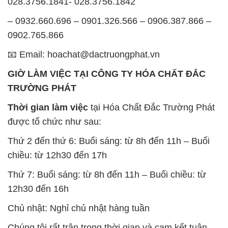
12h30 đến 16h
Chủ nhật: Nghỉ chủ nhật hàng tuần
Chúng tôi rất trân trọng thời gian và cam kết tuân
thủ giờ làm việc để đảm bảo sự hỗ trợ tốt nhất cho
khách hàng và đảm bảo hiệu suất công việc cao
nhất của nhân viên.
BẢN ĐỒ MAP TẠI CÔNG TY HÓA CHẤT ĐẮC
TRƯỜNG PHÁT
ĐỊA CHỈ: 1229C Quốc lộ 1A, Phường Bình Trị
Đông B, Quận Bình Tân, Sài Gòn TP. Hồ Chí
Minh