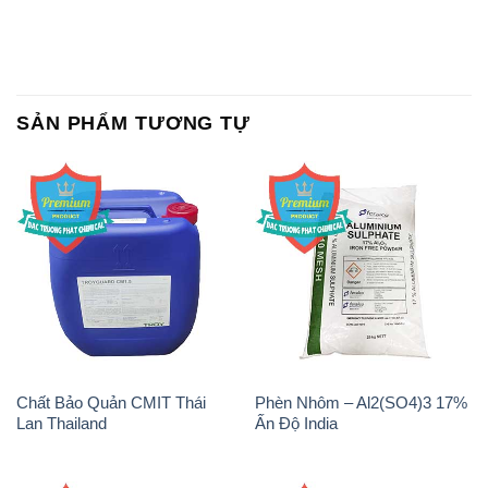
Chất Bảo Quản CMIT Thái
Phèn Nhôm – Al2(SO4)3 17%
Lan Thailand
Ấn Độ India
Chất tạo bọt Las P Tico Tank
Sodium Benzoate – Mốc Bột
IBC Bồn Việt Nam
Kalama Food Grade Mỹ Usa