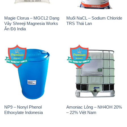
NP9 – Nonyl Phenol
Amoniac Lỏng – NH4OH 20%
Ethoxylate Indonesia
– 22% Việt Nam
Chất Tạo Đặc Hec Mecellose
Sodium Sulfide NA2S – Đá
– Cenllulose Ether Nhật Bản
Thối Liyuan Trung Quốc China
Japan