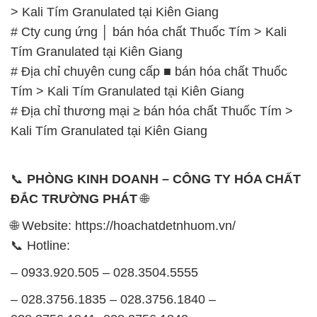
– 0933.920.505 – 028.3504.5555
– 028.3756.1835 – 028.3756.1840 –
028.3756.1841- 028.3756.1842
– 0932.660.696 – 0901.326.566 – 0906.387.866 –
0902.765.866
📧 Email: hoachat@dactruongphat.vn
GIỜ LÀM VIỆC TẠI CÔNG TY HÓA CHẤT ĐẮC
TRƯỜNG PHÁT
Thời gian làm việc
tại Hóa Chất Đắc Trường Phát
được tổ chức như sau:
Thứ 2 đến thứ 6: Buổi sáng: từ 8h đến 11h – Buổi
chiều: từ 12h30 đến 17h
Thứ 7: Buổi sáng: từ 8h đến 11h – Buổi chiều: từ