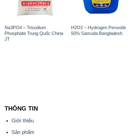
Giới thiệu
Sản phẩm
Chính sách và quy định chung
Tin tức
Liên hệ
📞
PHÒNG KINH DOANH - CÔNG TY HÓA CHẤT
ĐẮC TRƯỜNG PHÁT
🌐
🌐 Website: https://hoachatdetnhuom.vn/
📞 Hotline: - 0933.920.505 - 028.3504.5555
- 028.3756.1835 - 028.3756.1840 - 028.3756.1841-
028.3756.1842