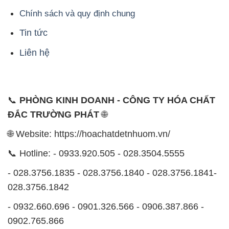
- 0932.660.696 - 0901.326.566 - 0906.387.866 -
0902.765.866
📧 Email: hoachat@dactruongphat.vn
ĐỊA CHỈ
1229C Quốc lộ 1A, Phường Bình Trị Đông B,
Quận Bình Tân, TP. Hồ Chí Minh
CÔNG TY XNK TM SX HÓA CHẤT ĐẮC TRƯỜNG
PHÁT
Công ty Hóa Chất Đắc Trường Phát, hoạt động dưới
tên miền
hoachatdetnhuom.vn
, là một đơn vị
chuyên kinh doanh và phân phối các loại hóa chất