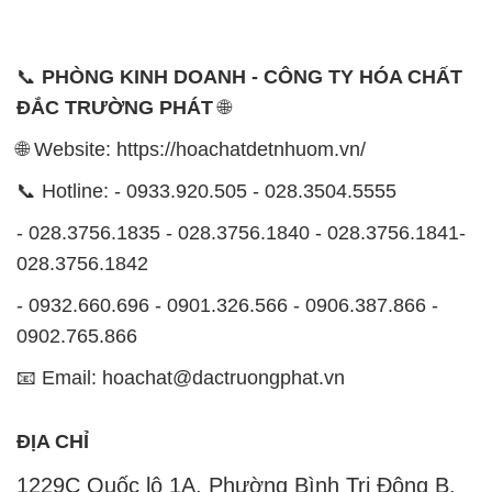
📞
PHÒNG KINH DOANH - CÔNG TY HÓA CHẤT
ĐẮC TRƯỜNG PHÁT
🌐
🌐 Website: https://hoachatdetnhuom.vn/
📞 Hotline: - 0933.920.505 - 028.3504.5555
- 028.3756.1835 - 028.3756.1840 - 028.3756.1841-
028.3756.1842
- 0932.660.696 - 0901.326.566 - 0906.387.866 -
0902.765.866
📧 Email: hoachat@dactruongphat.vn
ĐỊA CHỈ
1229C Quốc lộ 1A, Phường Bình Trị Đông B,