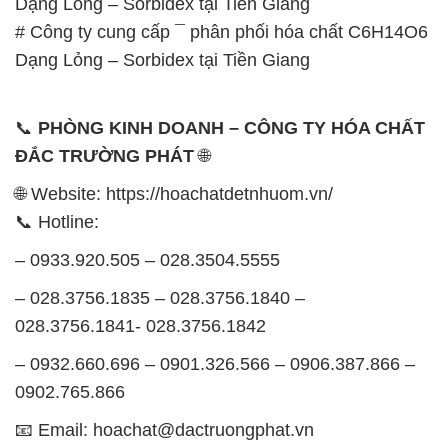
Dạng Lỏng – Sorbidex tại Tiền Giang
# Công ty cung cấp ¯ phân phối hóa chất C6H14O6
Dạng Lỏng – Sorbidex tại Tiền Giang
📞
PHÒNG KINH DOANH – CÔNG TY HÓA CHẤT
ĐẮC TRƯỜNG PHÁT
🌐
🌐 Website: https://hoachatdetnhuom.vn/
📞 Hotline:
– 0933.920.505 – 028.3504.5555
– 028.3756.1835 – 028.3756.1840 –
028.3756.1841- 028.3756.1842
– 0932.660.696 – 0901.326.566 – 0906.387.866 –
0902.765.866
📧 Email: hoachat@dactruongphat.vn