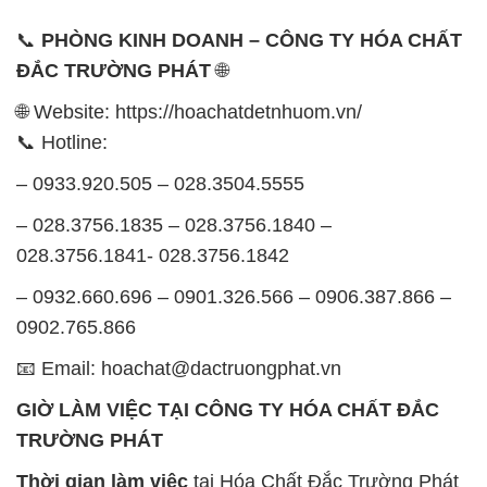
📞
PHÒNG KINH DOANH – CÔNG TY HÓA CHẤT
ĐẮC TRƯỜNG PHÁT
🌐
🌐 Website: https://hoachatdetnhuom.vn/
📞 Hotline:
– 0933.920.505 – 028.3504.5555
– 028.3756.1835 – 028.3756.1840 –
028.3756.1841- 028.3756.1842
– 0932.660.696 – 0901.326.566 – 0906.387.866 –
0902.765.866
📧 Email: hoachat@dactruongphat.vn
GIỜ LÀM VIỆC TẠI CÔNG TY HÓA CHẤT ĐẮC
TRƯỜNG PHÁT
Thời gian làm việc
tại Hóa Chất Đắc Trường Phát