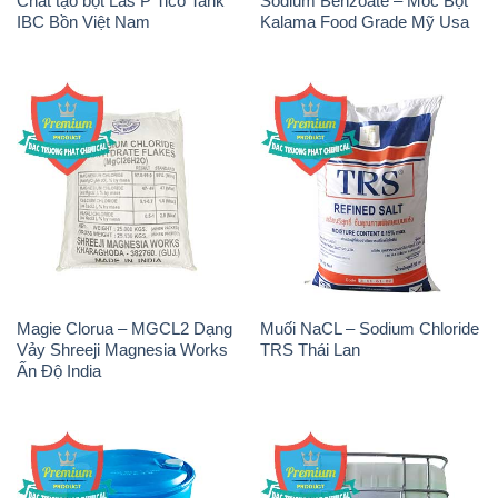
Chất tạo bọt Las P Tico Tank
Sodium Benzoate – Mốc Bột
IBC Bồn Việt Nam
Kalama Food Grade Mỹ Usa
Magie Clorua – MGCL2 Dạng
Muối NaCL – Sodium Chloride
Vảy Shreeji Magnesia Works
TRS Thái Lan
Ấn Độ India