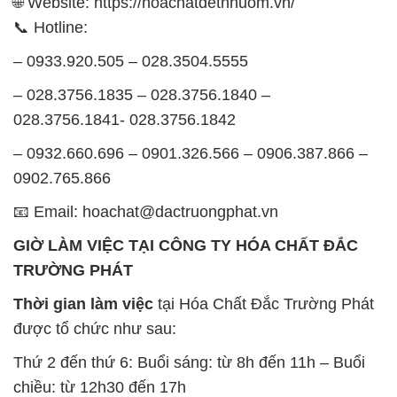
🌐 Website: https://hoachatdetnhuom.vn/
📞 Hotline:
– 0933.920.505 – 028.3504.5555
– 028.3756.1835 – 028.3756.1840 –
028.3756.1841- 028.3756.1842
– 0932.660.696 – 0901.326.566 – 0906.387.866 –
0902.765.866
📧 Email: hoachat@dactruongphat.vn
GIỜ LÀM VIỆC TẠI CÔNG TY HÓA CHẤT ĐẮC
TRƯỜNG PHÁT
Thời gian làm việc
tại Hóa Chất Đắc Trường Phát
được tổ chức như sau:
Thứ 2 đến thứ 6: Buổi sáng: từ 8h đến 11h – Buổi
chiều: từ 12h30 đến 17h