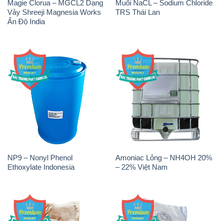
Magie Clorua – MGCL2 Dạng
Muối NaCL – Sodium Chloride
Vảy Shreeji Magnesia Works
TRS Thái Lan
Ấn Độ India
NP9 – Nonyl Phenol
Amoniac Lỏng – NH4OH 20%
Ethoxylate Indonesia
– 22% Việt Nam