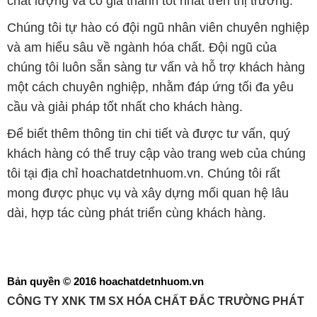
tôi tại địa chỉ hoachatdetnhuom.vn. Chúng tôi rất
mong được phục vụ và xây dựng mối quan hệ lâu
dài, hợp tác cùng phát triển cùng khách hàng.
Bản quyền © 2016 hoachatdetnhuom.vn
CÔNG TY XNK TM SX HÓA CHẤT ĐẮC TRƯỜNG PHÁT
Giấy chứng nhận Đăng ký Kinh doanh số 0304188681 do Sở Kế
hoạch và Đầu tư Thành phố Hồ Chí Minh cấp ngày 19-01-2017
🌐
HOACHATDETNHUOM.VN