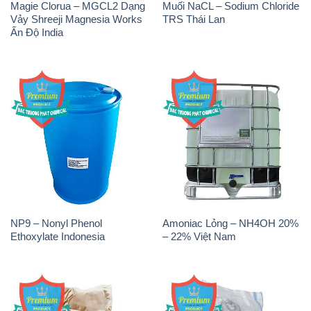
NP9 – Nonyl Phenol
Amoniac Lỏng – NH4OH 20%
Ethoxylate Indonesia
– 22% Việt Nam
Chất Tạo Đặc Hec Mecellose
Sodium Sulfide NA2S – Đá
– Cenllulose Ether Nhật Bản
Thối Liyuan Trung Quốc China
Japan