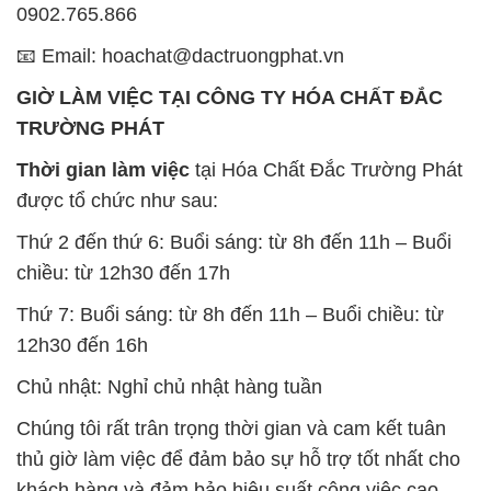
chiều: từ 12h30 đến 17h
Thứ 7: Buổi sáng: từ 8h đến 11h – Buổi chiều: từ
12h30 đến 16h
Chủ nhật: Nghỉ chủ nhật hàng tuần
Chúng tôi rất trân trọng thời gian và cam kết tuân
thủ giờ làm việc để đảm bảo sự hỗ trợ tốt nhất cho
khách hàng và đảm bảo hiệu suất công việc cao
nhất của nhân viên.
BẢN ĐỒ MAP TẠI CÔNG TY HÓA CHẤT ĐẮC
TRƯỜNG PHÁT
ĐỊA CHỈ: 1229C Quốc lộ 1A, Phường Bình Trị
Đông B, Quận Bình Tân, Sài Gòn TP. Hồ Chí
Minh