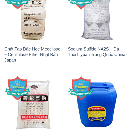
Na3PO4 – Trisodium
H2O2 – Hydrogen Peroxide
Phosphate Trung Quốc China
50% Samuda Bangladesh
JT