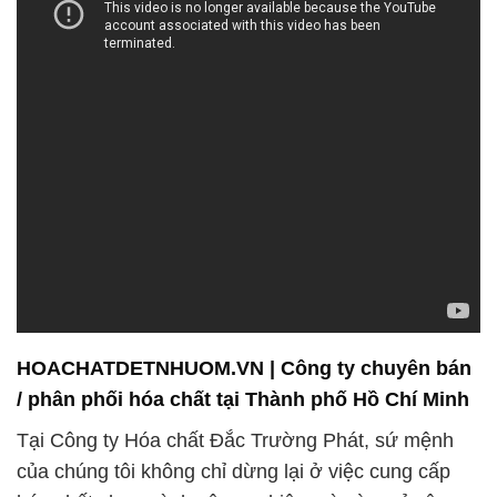
HOACHATDETNHUOM.VN | Công ty chuyên bán
/ phân phối hóa chất tại Thành phố Hồ Chí Minh
Tại Công ty Hóa chất Đắc Trường Phát, sứ mệnh
của chúng tôi không chỉ dừng lại ở việc cung cấp
hóa chất cho ngành công nghiệp mà còn mở rộng
đến nhiều lĩnh vực khác nhau. Chúng tôi tự hào đáp
ứng nhu cầu đa dạng của khách hàng bằng cách
cung cấp các loại hóa chất chất lượng cao, phục vụ
cho ngành xây dựng, nuôi trồng thủy sản, xử lý
nước và nhiều lĩnh vực công nghiệp khác.
Để đạt được điều này, Đắc Trường Phát đã đầu tư
mạnh mẽ vào sự đổi mới và nỗ lực không ngừng.
Đội ngũ chuyên gia của chúng tôi, với sự kinh