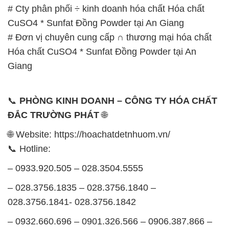
🌐 Website: https://hoachatdetnhuom.vn/
📞 Hotline:
– 0933.920.505 – 028.3504.5555
– 028.3756.1835 – 028.3756.1840 –
028.3756.1841- 028.3756.1842
– 0932.660.696 – 0901.326.566 – 0906.387.866 –
0902.765.866
📧 Email: hoachat@dactruongphat.vn
GIỜ LÀM VIỆC TẠI CÔNG TY HÓA CHẤT ĐẮC
TRƯỜNG PHÁT
Thời gian làm việc
tại Hóa Chất Đắc Trường Phát
được tổ chức như sau:
Thứ 2 đến thứ 6: Buổi sáng: từ 8h đến 11h – Buổi