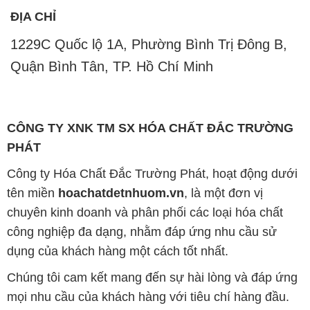
Công ty Hóa Chất Đắc Trường Phát, hoạt động dưới
tên miền
hoachatdetnhuom.vn
, là một đơn vị
chuyên kinh doanh và phân phối các loại hóa chất
công nghiệp đa dạng, nhằm đáp ứng nhu cầu sử
dụng của khách hàng một cách tốt nhất.
Chúng tôi cam kết mang đến sự hài lòng và đáp ứng
mọi nhu cầu của khách hàng với tiêu chí hàng đầu.
Chúng tôi cung cấp những sản phẩm hóa chất với
chất lượng cao và giá thành hợp lý, nhằm đảm bảo
sự thành công của khách hàng.
Uy tín là một trong những nguyên tắc quan trọng
trong hoạt động kinh doanh của chúng tôi. Chúng tôi
luôn ý thức rằng những sản phẩm mà chúng tôi cung
cấp cần phải đáp ứng tiêu chuẩn chất lượng cao, làm
hài lòng đối tác. Đồng thời, chúng tôi tạo mức giá
cạnh tranh, nhằm đem lại lợi ích và sự phát triển lâu