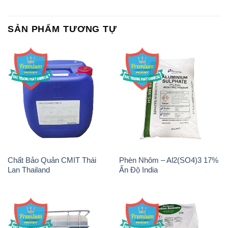
Chất Bảo Quản CMIT Thái
Phèn Nhôm – Al2(SO4)3 17%
Lan Thailand
Ấn Độ India
Chất tạo bọt Las P Tico Tank
Sodium Benzoate – Mốc Bột
IBC Bồn Việt Nam
Kalama Food Grade Mỹ Usa