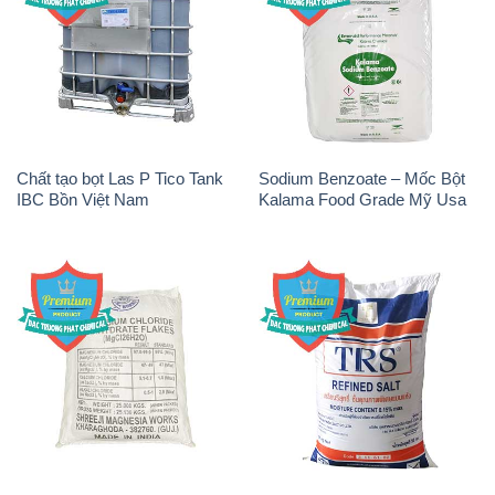
Magie Clorua – MGCL2 Dạng
Muối NaCL – Sodium Chloride
Vảy Shreeji Magnesia Works
TRS Thái Lan
Ấn Độ India