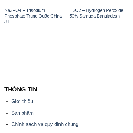
THÔNG TIN
Giới thiệu
Sản phẩm
Chính sách và quy định chung
Tin tức
Liên hệ
📞
PHÒNG KINH DOANH - CÔNG TY HÓA CHẤT
ĐẮC TRƯỜNG PHÁT
🌐
🌐 Website: https://hoachatdetnhuom.vn/
📞 Hotline: - 0933.920.505 - 028.3504.5555