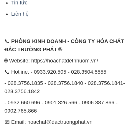
- 028.3756.1835 - 028.3756.1840 - 028.3756.1841-
028.3756.1842
- 0932.660.696 - 0901.326.566 - 0906.387.866 -
0902.765.866
📧 Email: hoachat@dactruongphat.vn
ĐỊA CHỈ
1229C Quốc lộ 1A, Phường Bình Trị Đông B,
Quận Bình Tân, TP. Hồ Chí Minh
CÔNG TY XNK TM SX HÓA CHẤT ĐẮC TRƯỜNG
PHÁT