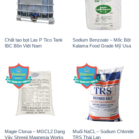
Chất tạo bọt Las P Tico Tank
Sodium Benzoate – Mốc Bột
IBC Bồn Việt Nam
Kalama Food Grade Mỹ Usa
Magie Clorua – MGCL2 Dạng
Muối NaCL – Sodium Chloride
Vảy Shreeji Magnesia Works
TRS Thái Lan