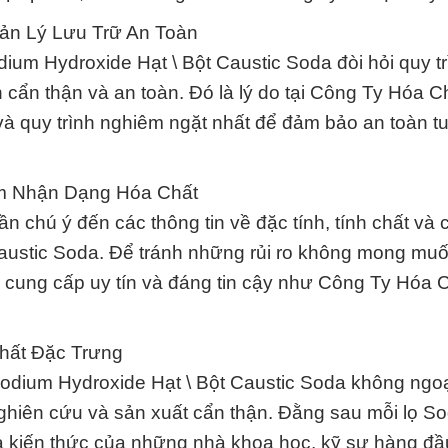
ản Lý Lưu Trữ An Toàn
dium Hydroxide Hạt \ Bột Caustic Soda đòi hỏi quy tr
 cẩn thận và an toàn. Đó là lý do tại Công Ty Hóa C
và quy trình nghiêm ngặt nhất để đảm bảo an toàn tu
ểm Nhận Dạng Hóa Chất
 chú ý đến các thông tin về đặc tính, tính chất và
austic Soda. Để tránh những rủi ro không mong muố
cung cấp uy tín và đáng tin cậy như Công Ty Hóa 
hất Đặc Trưng
odium Hydroxide Hạt \ Bột Caustic Soda không ngoại
 nghiên cứu và sản xuất cẩn thận. Đằng sau mỗi lọ S
à kiến thức của những nhà khoa học, kỹ sư hàng đầ