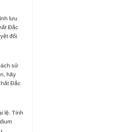
ình lưu
hất Đắc
yệt đối
 cách sử
n, hãy
Chất Đắc
 lệ. Tính
odium
u.