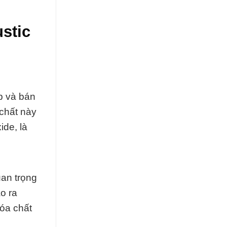
stic
p và bán
 chất này
ide, là
uan trọng
o ra
óa chất