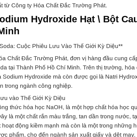
ất từ Công ty Hóa Chất Đắc Trường Phát.
odium Hydroxide Hạt \ Bột Cau
Minh
 Soda: Cuộc Phiêu Lưu Vào Thế Giới Kỳ Diệu**
a Chất Đắc Trường Phát, đơn vị hàng đầu cung cấ
da tại Thành Phố Hồ Chí Minh. Trên thị trường, hóa
là Sodium Hydroxide mà còn được gọi là Natri Hydrox
ến trong ngành công nghiệp.
Lưu vào Thế Giới Kỳ Diệu
công thức hóa học NaOH, là một hợp chất hóa học q
y là một chất rắn màu trắng, tan dần trong nước, tạ
t hoạt động kiềm mạnh mà còn là một trong những h
ợc phẩm, cho đến ngành sản xuất giấy và dệt may.