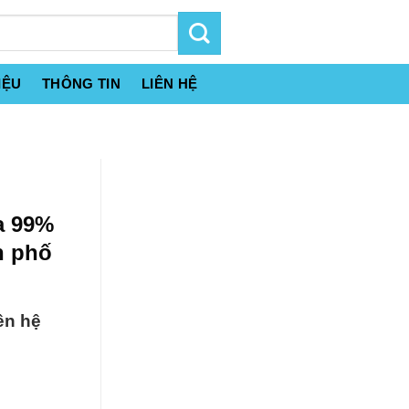
IỆU
THÔNG TIN
LIÊN HỆ
a 99%
h phố
ên hệ