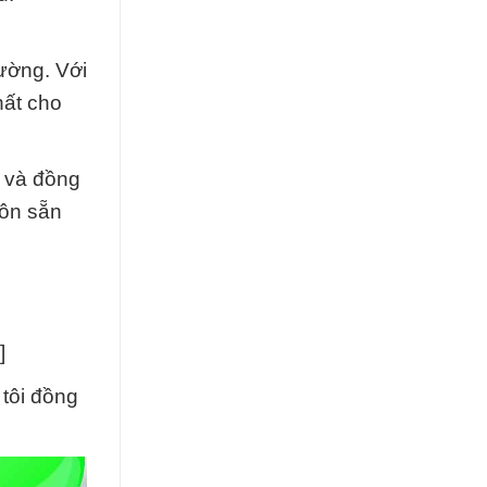
ường. Với
hất cho
 và đồng
uôn sẵn
]
 tôi đồng