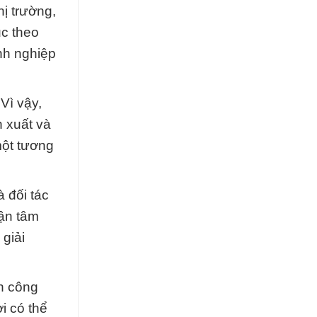
ị trường,
ục theo
nh nghiệp
Vì vậy,
 xuất và
một tương
 đối tác
tận tâm
 giải
h công
i có thể