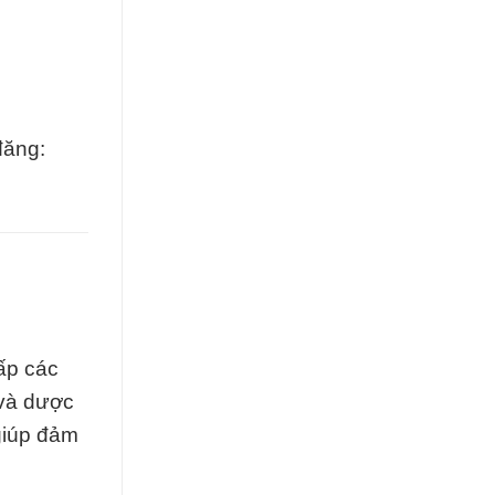
đăng:
ấp các
 và dược
giúp đảm