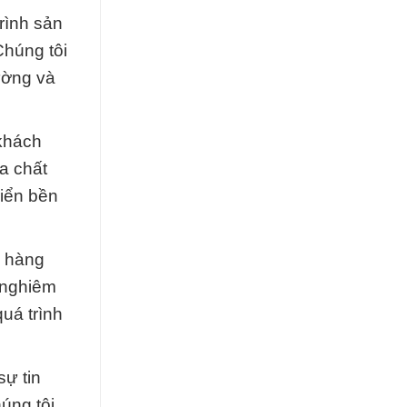
rình sản
Chúng tôi
ường và
 khách
a chất
riển bền
h hàng
 nghiêm
uá trình
sự tin
úng tôi