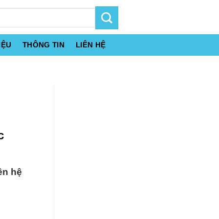
IỆU
THÔNG TIN
LIÊN HỆ
c
ên hệ