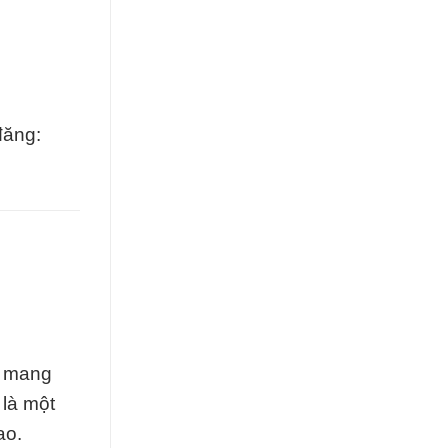
đăng:
, mang
 là một
ao.