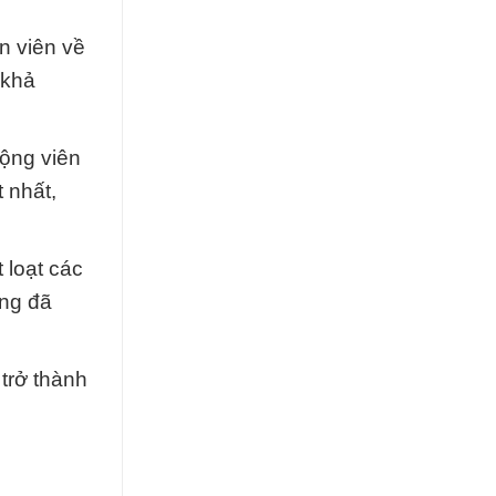
n viên về
 khả
ộng viên
 nhất,
 loạt các
ứng đã
trở thành