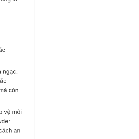
ắc
h ngạc,
Đắc
 mà còn
o vệ môi
wder
 cách an