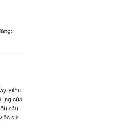
đăng:
ày. Điều
 dụng của
iểu sâu
việc sử