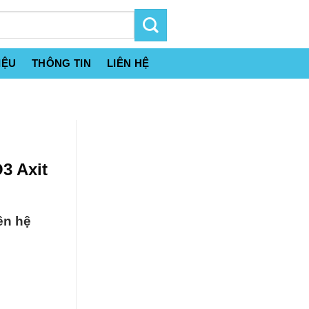
IỆU
THÔNG TIN
LIÊN HỆ
3 Axit
ên hệ