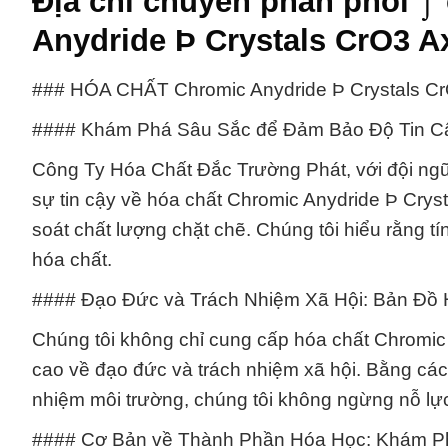
Địa chỉ chuyên phân phối ⌡
Anydride Þ Crystals CrO3 Ax
### HÓA CHẤT Chromic Anydride Þ Crystals CrO
#### Khám Phá Sâu Sắc để Đảm Bảo Độ Tin C
Công Ty Hóa Chất Đắc Trường Phát, với đội ng
sự tin cậy về hóa chất Chromic Anydride Þ Crys
soát chất lượng chặt chẽ. Chúng tôi hiểu rằng tí
hóa chất.
#### Đạo Đức và Trách Nhiệm Xã Hội: Bản Đồ
Chúng tôi không chỉ cung cấp hóa chất Chromic 
cao về đạo đức và trách nhiệm xã hội. Bằng cách
nhiệm môi trường, chúng tôi không ngừng nỗ lực
#### Cơ Bản về Thành Phần Hóa Học: Khám P