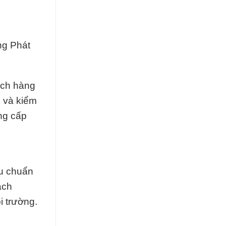
ng Phát
ách hàng
c và kiểm
ung cấp
êu chuẩn
ách
i trường.