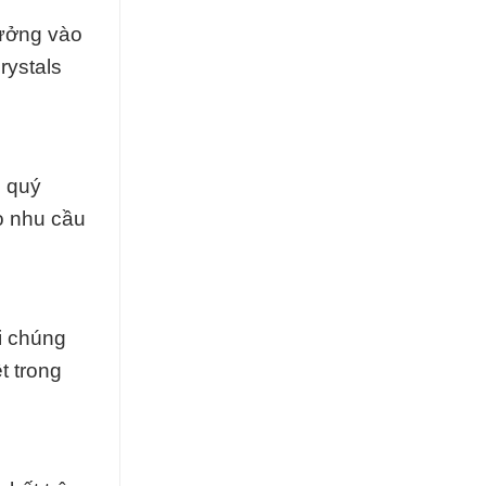
tưởng vào
rystals
p quý
o nhu cầu
i chúng
t trong