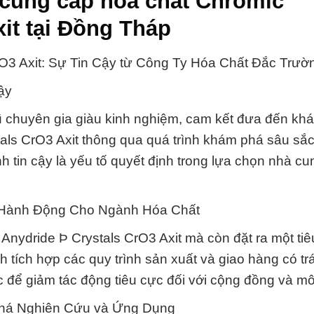
 cung cấp hóa chất Chromic
it tại Đồng Tháp
3 Axit: Sự Tin Cậy từ Công Ty Hóa Chất Đắc Trườ
ậy
ũ chuyên gia giàu kinh nghiệm, cam kết đưa đến kh
tals CrO3 Axit thông qua quá trình khám phá sâu sắ
nh tin cậy là yếu tố quyết định trong lựa chọn nhà c
 Hành Động Cho Ngành Hóa Chất
Anydride Þ Crystals CrO3 Axit mà còn đặt ra một ti
 tích hợp các quy trình sản xuất và giao hàng có tr
 để giảm tác động tiêu cực đối với cộng đồng và mô
há Nghiên Cứu và Ứng Dụng