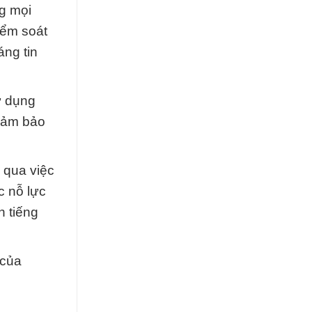
g mọi
iểm soát
áng tin
ử dụng
 đảm bảo
 qua việc
c nỗ lực
h tiếng
 của