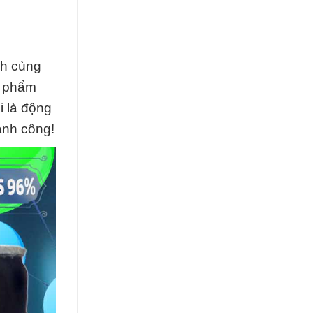
nh cùng
n phẩm
i là động
ành công!