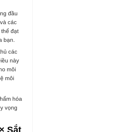
àng đầu
 và các
 thể đạt
a bạn.
thủ các
Điều này
ho môi
vệ môi
phẩm hóa
hy vọng
× Sắt