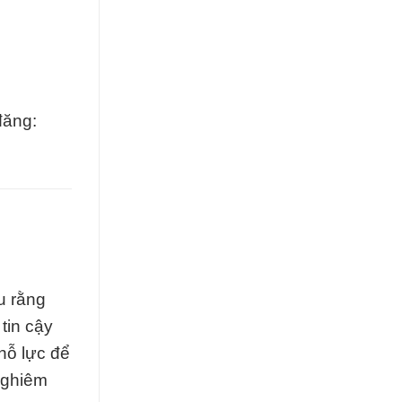
đăng:
u rằng
tin cậy
nỗ lực để
nghiêm