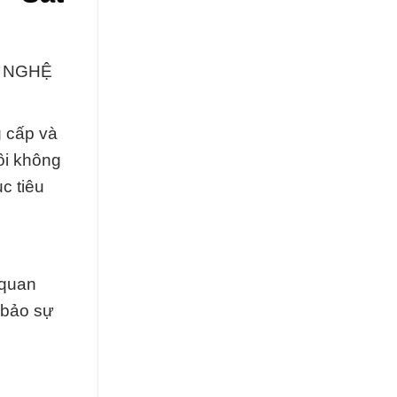
G NGHỆ
g cấp và
ôi không
c tiêu
 quan
 bảo sự