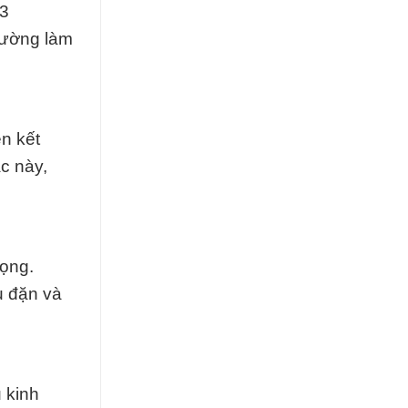
 3
rường làm
n kết
c này,
rọng.
u đặn và
 kinh