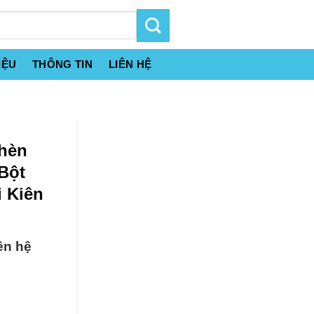
IỆU
THÔNG TIN
LIÊN HỆ
Phèn
Bột
 Kiên
ên hệ