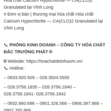
Hóa chất Calcium Hypochlorite — CA(CLO)2
Granulated tại Vĩnh Long
# Đơn vị bán | thương mại hóa chất Hóa chất
Calcium Hypochlorite — CA(CLO)2 Granulated tại
Vĩnh Long
📞
PHÒNG KINH DOANH – CÔNG TY HÓA CHẤT
ĐẮC TRƯỜNG PHÁT
🌐
🌐 Website: https://hoachatdetnhuom.vn/
📞 Hotline:
– 0933.920.505 – 028.3504.5555
– 028.3756.1835 – 028.3756.1840 –
028.3756.1841- 028.3756.1842
– 0932.660.696 – 0901.326.566 – 0906.387.866 –
0902.765.866