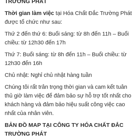
chiều: từ 12h30 đến 17h
Thứ 7: Buổi sáng: từ 8h đến 11h – Buổi chiều: từ
12h30 đến 16h
Chủ nhật: Nghỉ chủ nhật hàng tuần
Chúng tôi rất trân trọng thời gian và cam kết tuân
thủ giờ làm việc để đảm bảo sự hỗ trợ tốt nhất cho
khách hàng và đảm bảo hiệu suất công việc cao
nhất của nhân viên.
BẢN ĐỒ MAP TẠI CÔNG TY HÓA CHẤT ĐẮC
TRƯỜNG PHÁT
ĐỊA CHỈ: 1229C Quốc lộ 1A, Phường Bình Trị
Đông B, Quận Bình Tân, Sài Gòn TP. Hồ Chí
Minh