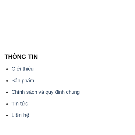
THÔNG TIN
Giới thiệu
Sản phẩm
Chính sách và quy định chung
Tin tức
Liên hệ
📞
PHÒNG KINH DOANH - CÔNG TY HÓA CHẤT
ĐẮC TRƯỜNG PHÁT
🌐
🌐 Website: https://hoachatdetnhuom.vn/