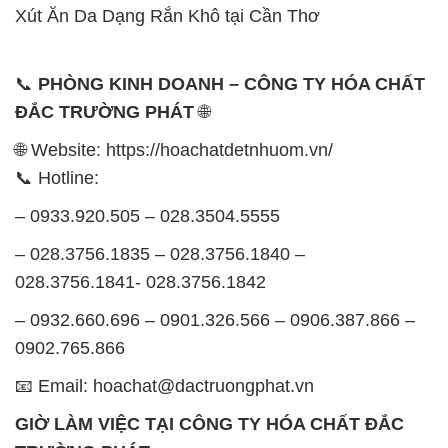
🌐 Website: https://hoachatdetnhuom.vn/
📞 Hotline:
– 0933.920.505 – 028.3504.5555
– 028.3756.1835 – 028.3756.1840 –
028.3756.1841- 028.3756.1842
– 0932.660.696 – 0901.326.566 – 0906.387.866 –
0902.765.866
📧 Email: hoachat@dactruongphat.vn
GIỜ LÀM VIỆC TẠI CÔNG TY HÓA CHẤT ĐẮC
TRƯỜNG PHÁT
Thời gian làm việc
tại Hóa Chất Đắc Trường Phát
được tổ chức như sau:
Thứ 2 đến thứ 6: Buổi sáng: từ 8h đến 11h – Buổi