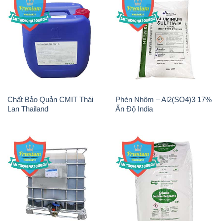
Chất Bảo Quản CMIT Thái
Phèn Nhôm – Al2(SO4)3 17%
Lan Thailand
Ấn Độ India
Chất tạo bọt Las P Tico Tank
Sodium Benzoate – Mốc Bột
IBC Bồn Việt Nam
Kalama Food Grade Mỹ Usa