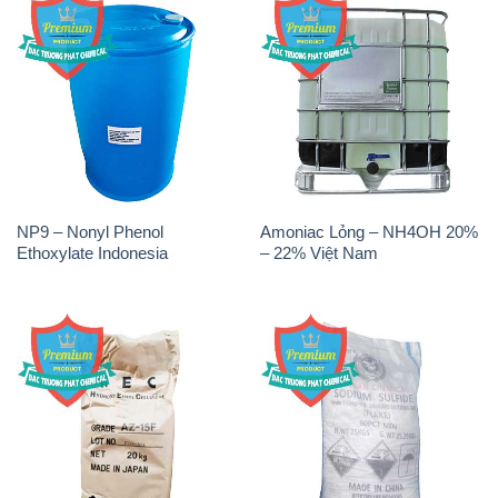
NP9 – Nonyl Phenol
Amoniac Lỏng – NH4OH 20%
Ethoxylate Indonesia
– 22% Việt Nam
Chất Tạo Đặc Hec Mecellose
Sodium Sulfide NA2S – Đá
– Cenllulose Ether Nhật Bản
Thối Liyuan Trung Quốc China
Japan