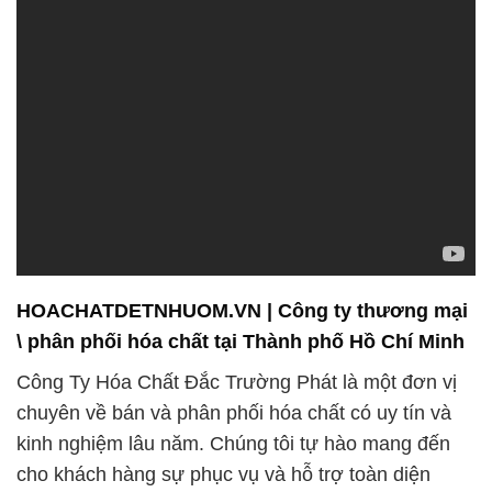
HOACHATDETNHUOM.VN | Công ty thương mại
\ phân phối hóa chất tại Thành phố Hồ Chí Minh
Công Ty Hóa Chất Đắc Trường Phát là một đơn vị
chuyên về bán và phân phối hóa chất có uy tín và
kinh nghiệm lâu năm. Chúng tôi tự hào mang đến
cho khách hàng sự phục vụ và hỗ trợ toàn diện
trong mọi nhu cầu của họ.
Với hơn 30 năm kinh nghiệm trong ngành, chúng tôi
đã xây dựng một danh tiếng vững chắc về sự đáng
tin cậy và chất lượng. Chúng tôi đã trở thành đối tác