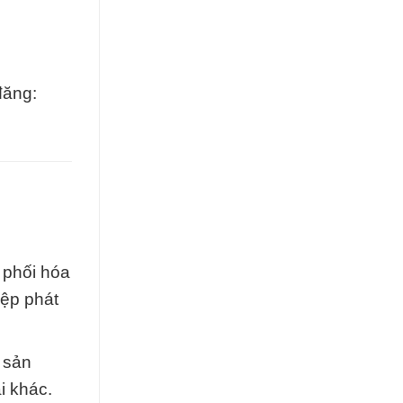
đăng:
 phối hóa
iệp phát
 sản
i khác.