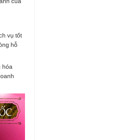
oanh của
h vụ tốt
lòng hỗ
g hóa
 doanh