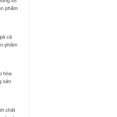
úng tôi
sản phẩm
giá cả
sản phẩm
ấp hóa
g sản
nh chất