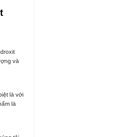
t
droxit
ượng và
ệt là với
hẩm là