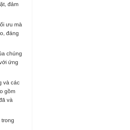
gặt, đảm
tối ưu mà
ao, đáng
của chúng
 với ứng
g và các
ao gồm
đã và
trong