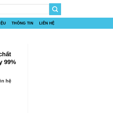
IỆU
THÔNG TIN
LIÊN HỆ
chất
ảy 99%
ên hệ