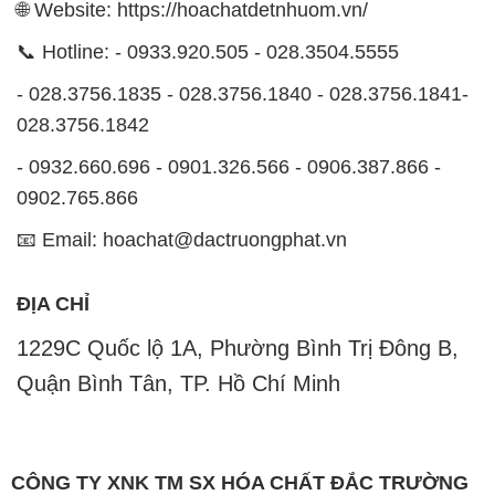
- 0932.660.696 - 0901.326.566 - 0906.387.866 -
0902.765.866
📧 Email: hoachat@dactruongphat.vn
ĐỊA CHỈ
1229C Quốc lộ 1A, Phường Bình Trị Đông B,
Quận Bình Tân, TP. Hồ Chí Minh
CÔNG TY XNK TM SX HÓA CHẤT ĐẮC TRƯỜNG
PHÁT
Công ty Hóa Chất Đắc Trường Phát, hoạt động dưới
tên miền
hoachatdetnhuom.vn
, là một đơn vị
chuyên kinh doanh và phân phối các loại hóa chất