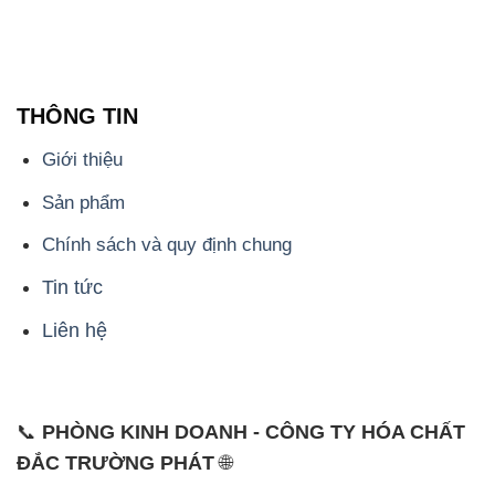
Giới thiệu
Sản phẩm
Chính sách và quy định chung
Tin tức
Liên hệ
📞
PHÒNG KINH DOANH - CÔNG TY HÓA CHẤT
ĐẮC TRƯỜNG PHÁT
🌐
🌐 Website: https://hoachatdetnhuom.vn/
📞 Hotline: - 0933.920.505 - 028.3504.5555
- 028.3756.1835 - 028.3756.1840 - 028.3756.1841-
028.3756.1842