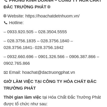
– 0933.920.505 – 028.3504.5555
– 028.3756.1835 – 028.3756.1840 –
028.3756.1841- 028.3756.1842
– 0932.660.696 – 0901.326.566 – 0906.387.866 –
0902.765.866
📧 Email: hoachat@dactruongphat.vn
GIỜ LÀM VIỆC TẠI CÔNG TY HÓA CHẤT ĐẮC
TRƯỜNG PHÁT
Thời gian làm việc
tại Hóa Chất Đắc Trường Phát
được tổ chức như sau:
Thứ 2 đến thứ 6: Buổi sáng: từ 8h đến 11h – Buổi
chiều: từ 12h30 đến 17h
Thứ 7: Buổi sáng: từ 8h đến 11h – Buổi chiều: từ
12h30 đến 16h