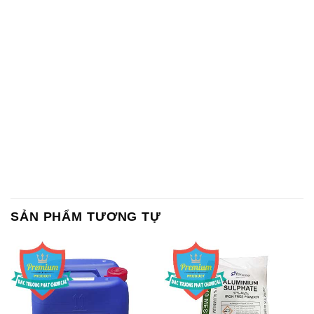
SẢN PHẨM TƯƠNG TỰ
Chất Bảo Quản CMIT Thái
Phèn Nhôm – Al2(SO4)3 17%