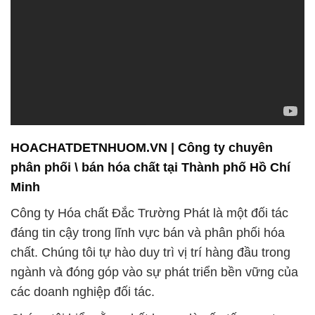
HOACHATDETNHUOM.VN | Công ty chuyên
phân phối \ bán hóa chất tại Thành phố Hồ Chí
Minh
Công ty Hóa chất Đắc Trường Phát là một đối tác
đáng tin cậy trong lĩnh vực bán và phân phối hóa
chất. Chúng tôi tự hào duy trì vị trí hàng đầu trong
ngành và đóng góp vào sự phát triển bền vững của
các doanh nghiệp đối tác.
Chúng tôi hiểu rằng chất lượng là yếu tố quan trọng
nhất trong các ngành công nghiệp như thực phẩm,
hóa mỹ phẩm, xử lý nước và dệt nhuộm. Với cam
kết đảm bảo nguồn gốc và chất lượng cao, chúng
tôi kiến tạo mối quan hệ đối tác tin cậy và coi thành