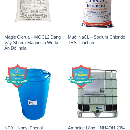
Magie Clorua – MGCL2 Dạng
Muối NaCL – Sodium Chloride
Vảy Shreeji Magnesia Works
TRS Thái Lan
Ấn Độ India
NP9 – Nonyl Phenol
Amoniac Lỏng – NH4OH 20%