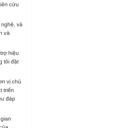
hiên cứu
 nghệ, và
n và
trợ hiệu
 tôi đặt
ơn vị chủ
 triển
ều đáp
 gian
 của