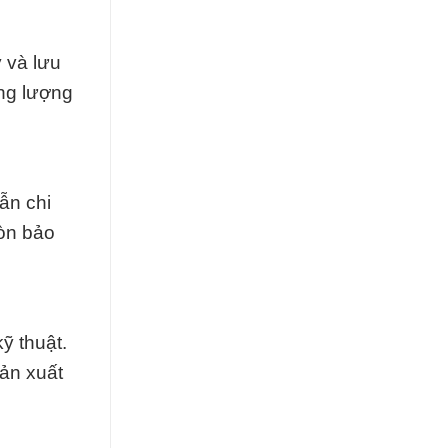
 và lưu
ăng lượng
ẫn chi
còn bảo
ỹ thuật.
ản xuất