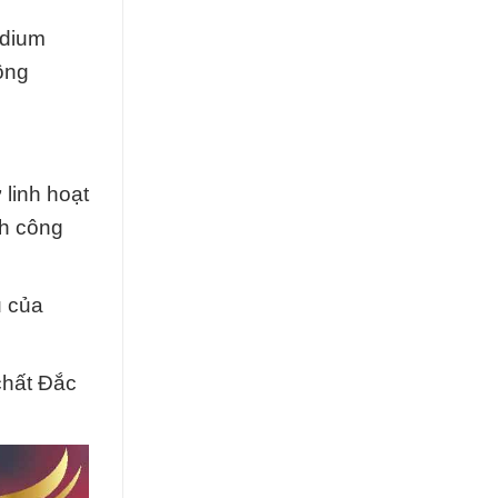
odium
ông
linh hoạt
nh công
ụ của
chất Đắc