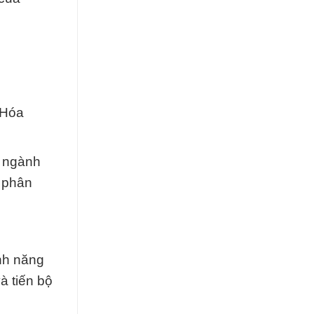
 Hóa
g ngành
à phân
nh năng
à tiến bộ