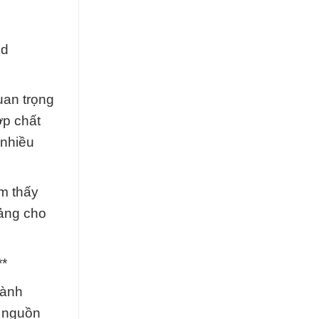
id
uan trọng
ợp chất
 nhiều
m thấy
tảng cho
**
hành
u nguồn