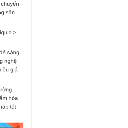
n chuyển
ng sản
iquid >
 để sáng
ng nghệ
iều giá
rường
phẩm hóa
háp tốt