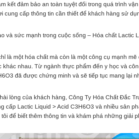
 kết đảm bảo an toàn tuyệt đối trong quá trình vậ
ời cung cấp thông tin cần thiết để khách hàng sử dụ
o và sức mạnh trong cuộc sống – Hóa chất Lactic L
chỉ là một hóa chất mà còn là một công cụ mạnh mẽ
 vực khác nhau. Từ ngành thực phẩm đến y học và cô
H6O3 đã được chứng minh và sẽ tiếp tục mang lại nh
ự hài lòng của khách hàng, Công Ty Hóa Chất Đắc T
cung cấp Lactic Liquid > Acid C3H6O3 và nhiều sản 
 tôi để biết thêm thông tin và khám phá những giải p