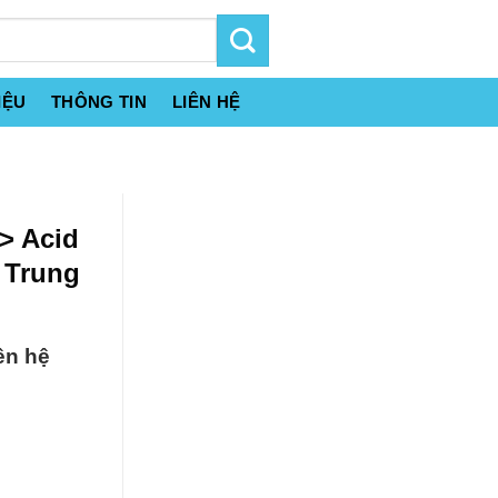
IỆU
THÔNG TIN
LIÊN HỆ
> Acid
 Trung
ên hệ