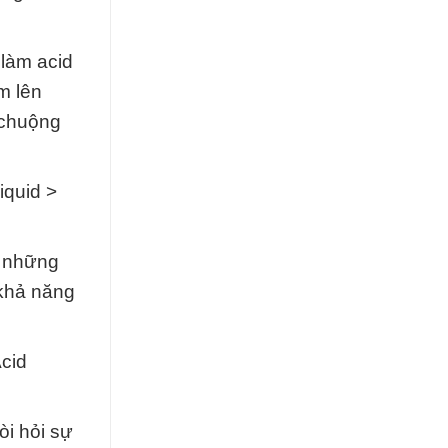
làm acid
m lên
 chuộng
iquid >
g những
 khả năng
cid
òi hỏi sự