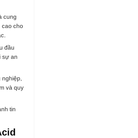
à cung
g cao cho
c.
ệu đầu
i sự an
 nghiệp,
ẩm và quy
nh tin
Acid