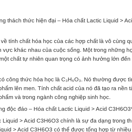
g thách thức hiện đại – Hóa chất Lactic Liquid > Ac
t về tính chất hóa học của các hợp chất là vô cùng q
nh vực khác nhau của cuộc sống. Một trong những h
một chất tự nhiên quan trọng có ảnh hưởng lớn đến
 có công thức hóa học là C₃H₆O₃. Nó thường được tì
hẩm lên men. Tính chất acid của nó đã tạo ra nền 
 phẩm và trong ngành công nghiệp sinh học.
ng độc đáo – Hóa chất Lactic Liquid > Acid C3H6O3
ic Liquid > Acid C3H6O3 chính là sự đa dạng trong t
Liquid > Acid C3H6O3 có thể được tổng hợp từ nhiề