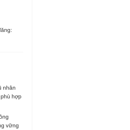
đăng:
ũ nhân
m phù hợp
công
ếng vững