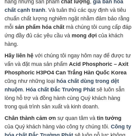
hàng những sản phẩm
chất lượng
,
giá bán hóa
chất cạnh tranh
. Và tuân thủ các quy định và tiêu
chuẩn chất lượng nghiêm ngặt nhằm đảm bảo rằng
mỗi
sản phẩm hóa chất
mà chúng tôi cung cấp đáp
ứng đầy đủ các yêu cầu và
mong đợi
của khách
hàng.
Hãy liên hệ
với chúng tôi ngay hôm nay để được tư
vấn và đặt mua sản phẩm
Acid Phosphoric – Axit
Phosphoric H3PO4 Can Trắng Hàn Quốc Korea
cũng như những loại
hóa chất dùng trong dệt
nhuộm
.
Hóa chất Đắc Trường Phát
sẽ luôn sẵn
lòng hỗ trợ và đồng hành cùng Quý khách hàng
trong quá trình sản xuất và kinh doanh.
Chân thành cảm ơn
sự quan tâm và
tin tưởng
của Quý khách hàng vào công ty chúng tôi.
Công ty
hóa chất Đắc Trường Phát
sẽ luôn nỗ lực không