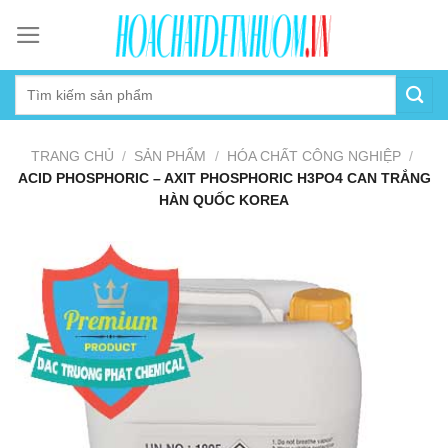
Skip
to
content
TRANG CHỦ
/
SẢN PHẨM
/
HÓA CHẤT CÔNG NGHIỆP
/
ACID PHOSPHORIC – AXIT PHOSPHORIC H3PO4 CAN TRẮNG
HÀN QUỐC KOREA