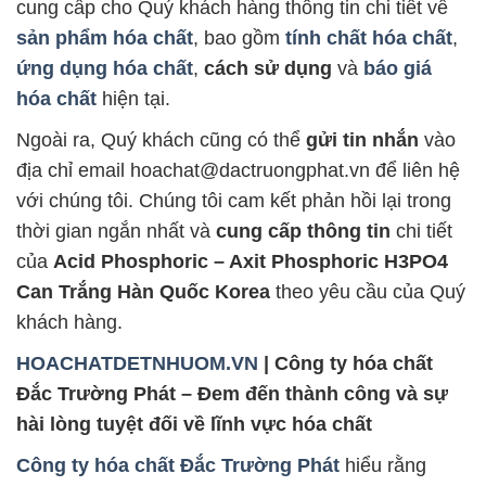
cung cấp cho Quý khách hàng thông tin chi tiết về
sản phẩm hóa chất
, bao gồm
tính chất hóa chất
,
ứng dụng hóa chất
,
cách sử dụng
và
báo giá
hóa chất
hiện tại.
Ngoài ra, Quý khách cũng có thể
gửi tin nhắn
vào
địa chỉ email hoachat@dactruongphat.vn để liên hệ
với chúng tôi. Chúng tôi cam kết phản hồi lại trong
thời gian ngắn nhất và
cung cấp thông tin
chi tiết
của
Acid Phosphoric – Axit Phosphoric H3PO4
Can Trắng Hàn Quốc Korea
theo yêu cầu của Quý
khách hàng.
HOACHATDETNHUOM.VN
| Công ty hóa chất
Đắc Trường Phát – Đem đến thành công và sự
hài lòng tuyệt đối về lĩnh vực hóa chất
Công ty hóa chất Đắc Trường Phát
hiểu rằng