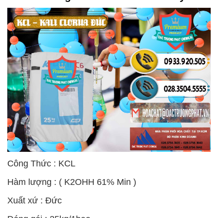
Công Thức : KCL
Hàm lượng : ( K2OHH 61% Min )
Xuất xứ : Đức