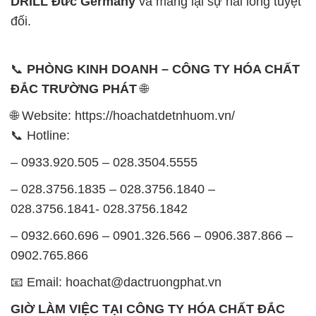
DRILL Đức Germany
và mang lại sự hài lòng tuyệt
đối.
📞
PHÒNG KINH DOANH – CÔNG TY HÓA CHẤT
ĐẮC TRƯỜNG PHÁT
🌐
🌐 Website: https://hoachatdetnhuom.vn/
📞 Hotline:
– 0933.920.505 – 028.3504.5555
– 028.3756.1835 – 028.3756.1840 –
028.3756.1841- 028.3756.1842
– 0932.660.696 – 0901.326.566 – 0906.387.866 –
0902.765.866
📧 Email: hoachat@dactruongphat.vn
GIỜ LÀM VIỆC TẠI CÔNG TY HÓA CHẤT ĐẮC