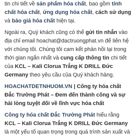
tin chi tiết về
sản phẩm hóa chất
, bao gồm
tính
chất hóa chất
,
ứng dụng hóa chất
,
cách sử dụng
và
báo giá hóa chất
hiện tại.
Ngoài ra, Quý khách cũng có thể
gửi tin nhắn
vào
địa chỉ email hoachat@dactruongphat.vn để liên hệ
với chúng tôi. Chúng tôi cam kết phản hồi lại trong
thời gian ngắn nhất và
cung cấp thông tin
chi tiết
của
KCL – Kali Clorua Trắng K DRILL Đức
Germany
theo yêu cầu của Quý khách hàng.
HOACHATDETNHUOM.VN
| Công ty hóa chất
Đắc Trường Phát – Đem đến thành công và sự
hài lòng tuyệt đối về lĩnh vực hóa chất
Công ty hóa chất Đắc Trường Phát
hiểu rằng
KCL – Kali Clorua Trắng K DRILL Đức Germany
là một yếu tố quan trọng trong quá trình sản xuất và