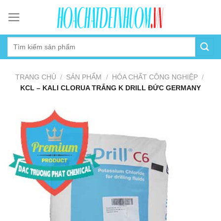
Skip
to
content
TRANG CHỦ
/
SẢN PHẨM
/
HÓA CHẤT CÔNG NGHIỆP
/
KCL – KALI CLORUA TRẮNG K DRILL ĐỨC GERMANY