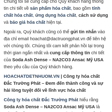
Chúng tôi sẽ cung cấp cho Quý khách hàng thông
tin chi tiết về
sản phẩm hóa chất
, bao gồm
tính
chất hóa chất
,
ứng dụng hóa chất
,
cách sử dụng
và
báo giá hóa chất
hiện tại.
Ngoài ra, Quý khách cũng có thể
gửi tin nhắn
vào
địa chỉ email hoachat@dactruongphat.vn để liên hệ
với chúng tôi. Chúng tôi cam kết phản hồi lại trong
thời gian ngắn nhất và
cung cấp thông tin
chi tiết
của
Soda Ash Dense – NA2CO3 Ansac Mỹ USA
theo yêu cầu của Quý khách hàng.
HOACHATDETNHUOM.VN
| Công ty hóa chất
Đắc Trường Phát – Đem đến thành công và sự
hài lòng tuyệt đối về lĩnh vực hóa chất
Công ty hóa chất Đắc Trường Phát
hiểu rằng
Soda Ash Dense – NA2CO3 Ansac Mỹ USA
là