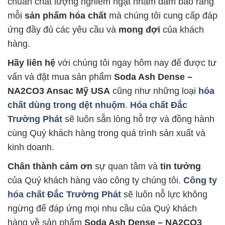
chuẩn chất lượng nghiêm ngặt nhằm đảm bảo rằng
mỗi
sản phẩm hóa chất
mà chúng tôi cung cấp đáp
ứng đầy đủ các yêu cầu và
mong đợi
của khách
hàng.
Hãy liên hệ
với chúng tôi ngay hôm nay để được tư
vấn và đặt mua sản phẩm
Soda Ash Dense –
NA2CO3 Ansac Mỹ USA
cũng như những loại
hóa
chất dùng trong dệt nhuộm
.
Hóa chất Đắc
Trường Phát
sẽ luôn sẵn lòng hỗ trợ và đồng hành
cùng Quý khách hàng trong quá trình sản xuất và
kinh doanh.
Chân thành cảm ơn
sự quan tâm và
tin tưởng
của Quý khách hàng vào công ty chúng tôi.
Công ty
hóa chất Đắc Trường Phát
sẽ luôn nỗ lực không
ngừng để đáp ứng mọi nhu cầu của Quý khách
hàng về sản phẩm
Soda Ash Dense – NA2CO3