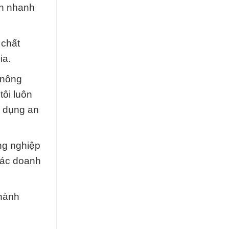
ch nhanh
 chất
ia.
 nông
tôi luôn
ử dụng an
ng nghiệp
các doanh
thành