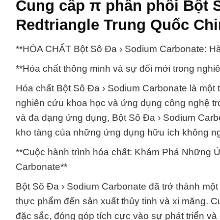
Cung cấp π phân phối Bột 
Redtriangle Trung Quốc Chi
**HÓA CHẤT Bột Sô Đa › Sodium Carbonate: Hà
**Hóa chất thông minh và sự đổi mới trong ngh
Hóa chất Bột Sô Đa › Sodium Carbonate là một t
nghiên cứu khoa học và ứng dụng công nghệ tro
và đa dạng ứng dụng, Bột Sô Đa › Sodium Carbo
kho tàng của những ứng dụng hữu ích không n
**Cuộc hành trình hóa chất: Khám Phá Những 
Carbonate**
Bột Sô Đa › Sodium Carbonate đã trở thành một
thực phẩm đến sản xuất thủy tinh và xi măng. 
đặc sắc, đóng góp tích cực vào sự phát triển và