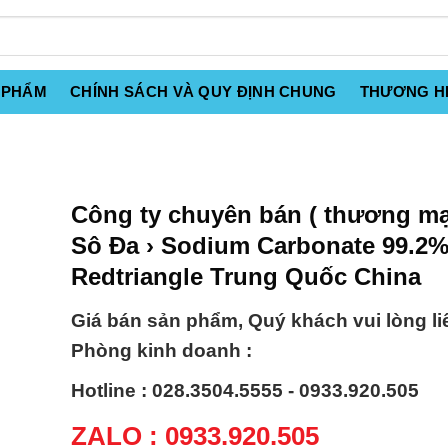
 PHẨM
CHÍNH SÁCH VÀ QUY ĐỊNH CHUNG
THƯƠNG H
Công ty chuyên bán ( thương mạ
Sô Đa › Sodium Carbonate 99.2
Redtriangle Trung Quốc China
Giá bán sản phẩm, Quý khách vui lòng li
Phòng kinh doanh :
Hotline : 028.3504.5555 - 0933.920.505
ZALO : 0933.920.505