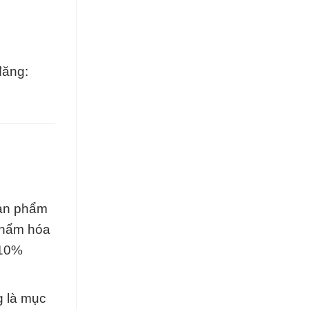
đăng:
sản phẩm
phẩm hóa
 10%
g là mục