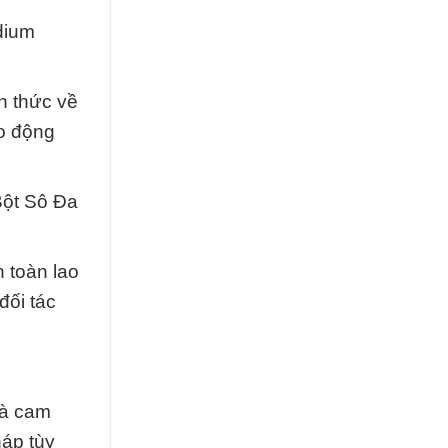
dium
h thức về
o động
Bột Sô Đa
 toàn lao
đối tác
và cam
áp tùy