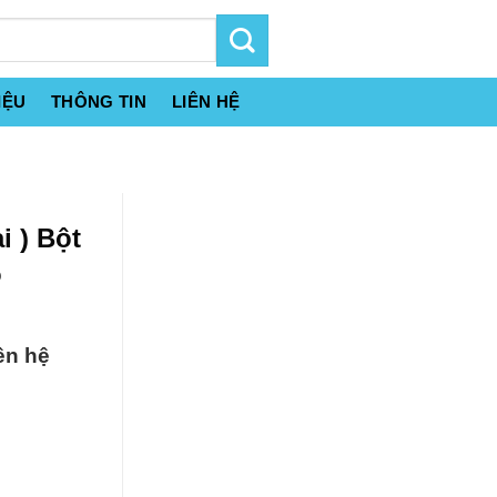
IỆU
THÔNG TIN
LIÊN HỆ
i ) Bột
%
ên hệ