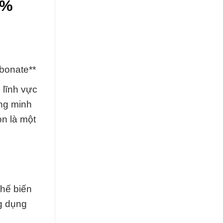
2%
bonate**
 lĩnh vực
ông minh
n là một
chế biến
g dụng