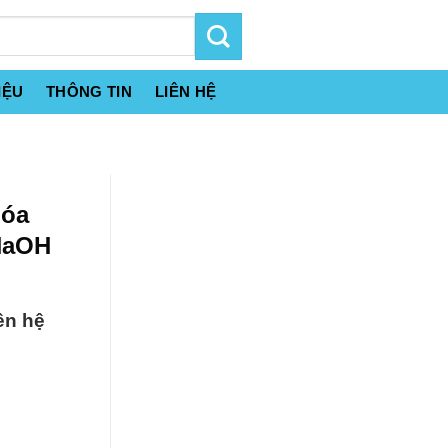
IỆU
THÔNG TIN
LIÊN HỆ
hóa
 NaOH
ên hệ