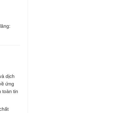
đăng:
và dịch
 về ứng
toàn tin
chất