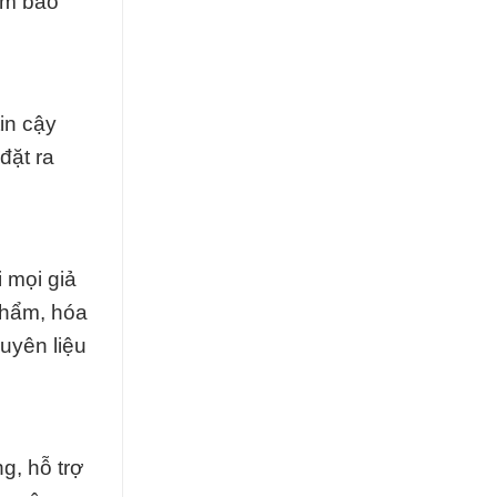
ảm bảo
in cậy
đặt ra
 mọi giả
phẩm, hóa
uyên liệu
g, hỗ trợ