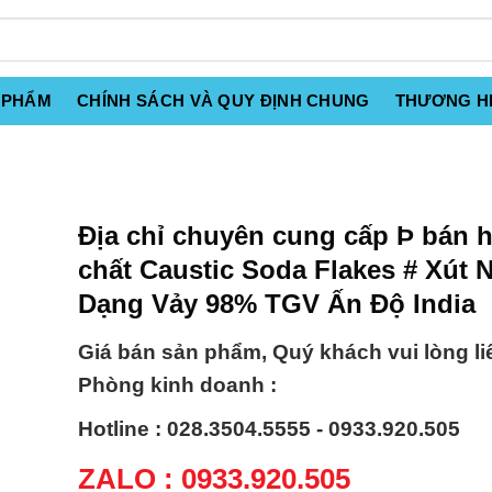
 PHẨM
CHÍNH SÁCH VÀ QUY ĐỊNH CHUNG
THƯƠNG H
Địa chỉ chuyên cung cấp Þ bán 
chất Caustic Soda Flakes # Xút
Dạng Vảy 98% TGV Ấn Độ India
Giá bán sản phẩm, Quý khách vui lòng li
Phòng kinh doanh :
Hotline : 028.3504.5555 - 0933.920.505
ZALO : 0933.920.505