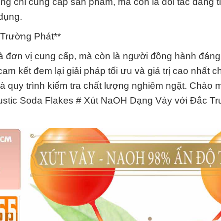
g chỉ cung cấp sản phẩm, mà còn là đối tác đáng ti
dụng.
 Trường Phát**
 đơn vị cung cấp, mà còn là người đồng hành đáng 
am kết đem lại giải pháp tối ưu và giá trị cao nhất 
và quy trình kiểm tra chất lượng nghiêm ngặt. Chào
austic Soda Flakes # Xút NaOH Dạng Vảy với Đắc T