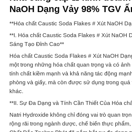
NaOH Dạng Vảy 98% TGV Ấn
**Hóa chất Caustic Soda Flakes # Xút NaOH D
**I. Hóa chất Caustic Soda Flakes # Xút NaO
Sáng Tạo Đỉnh Cao**
Hóa chất Caustic Soda Flakes # Xút NaOH Dạng V
một trong những hóa chất quan trọng và có ảnh
tính chất kiềm mạnh và khả năng tác động mạnh 
phòng và giấy, mà còn được sử dụng trong quá t
khác.
**II. Sự Đa Dạng và Tính Cần Thiết Của Hóa c
Natri Hydroxide không chỉ đóng vai trò quan t
rộng rãi trong ngành dược, chế biến thực phẩm,