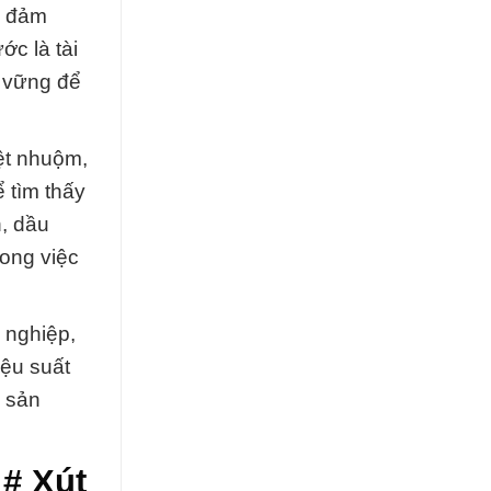
à đảm
ớc là tài
n vững để
ệt nhuộm,
 tìm thấy
, dầu
rong việc
 nghiệp,
iệu suất
a sản
 # Xút