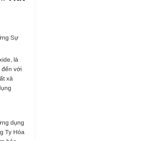
hững Sự
ide, là
 đến với
ất xà
 dụng
 ứng dụng
ng Ty Hóa