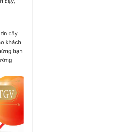
n cậy,
tin cậy
cho khách
 mừng bạn
rường