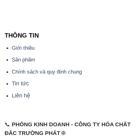
Giới thiệu
Sản phẩm
Chính sách và quy định chung
Tin tức
Liên hệ
📞
PHÒNG KINH DOANH - CÔNG TY HÓA CHẤT
ĐẮC TRƯỜNG PHÁT
🌐
🌐 Website: https://hoachatdetnhuom.vn/
📞 Hotline: - 0933.920.505 - 028.3504.5555
- 028.3756.1835 - 028.3756.1840 - 028.3756.1841-