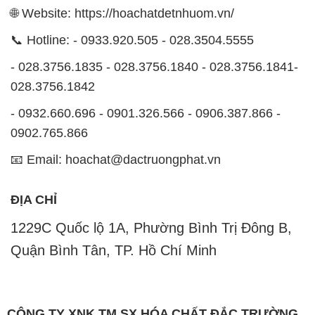
028.3756.1842
- 0932.660.696 - 0901.326.566 - 0906.387.866 -
0902.765.866
📧 Email: hoachat@dactruongphat.vn
ĐỊA CHỈ
1229C Quốc lộ 1A, Phường Bình Trị Đông B,
Quận Bình Tân, TP. Hồ Chí Minh
CÔNG TY XNK TM SX HÓA CHẤT ĐẮC TRƯỜNG
PHÁT
Công ty Hóa Chất Đắc Trường Phát, hoạt động dưới
tên miền
hoachatdetnhuom.vn
, là một đơn vị
chuyên kinh doanh và phân phối các loại hóa chất