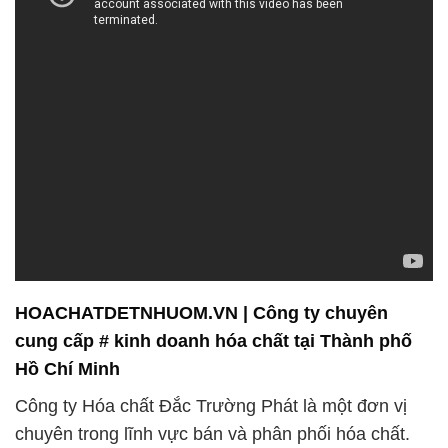
HOACHATDETNHUOM.VN | Công ty chuyên
cung cấp # kinh doanh hóa chất tại Thành phố
Hồ Chí Minh
Công ty Hóa chất Đắc Trường Phát là một đơn vị
chuyên trong lĩnh vực bán và phân phối hóa chất.
Chúng tôi tự hào có đội ngũ nhân viên chuyên
nghiệp và nhiệt huyết, luôn cam kết đem đến cho
khách hàng những sản phẩm chất lượng nhất, đáp
ứng mọi nhu cầu và yêu cầu kỹ thuật khắt khe nhất.