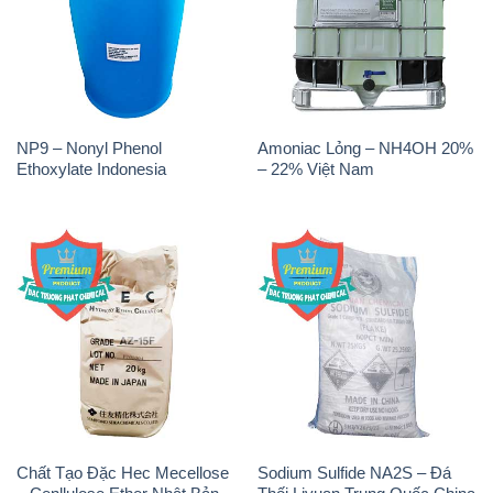
NP9 – Nonyl Phenol
Amoniac Lỏng – NH4OH 20%
Ethoxylate Indonesia
– 22% Việt Nam
Chất Tạo Đặc Hec Mecellose
Sodium Sulfide NA2S – Đá
– Cenllulose Ether Nhật Bản
Thối Liyuan Trung Quốc China
Japan