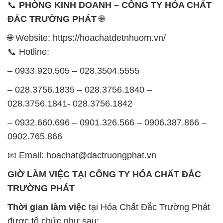
– 0933.920.505 – 028.3504.5555
– 028.3756.1835 – 028.3756.1840 –
028.3756.1841- 028.3756.1842
– 0932.660.696 – 0901.326.566 – 0906.387.866 –
0902.765.866
📧 Email: hoachat@dactruongphat.vn
GIỜ LÀM VIỆC TẠI CÔNG TY HÓA CHẤT ĐẮC
TRƯỜNG PHÁT
Thời gian làm việc
tại Hóa Chất Đắc Trường Phát
được tổ chức như sau:
Thứ 2 đến thứ 6: Buổi sáng: từ 8h đến 11h – Buổi
chiều: từ 12h30 đến 17h
Thứ 7: Buổi sáng: từ 8h đến 11h – Buổi chiều: từ